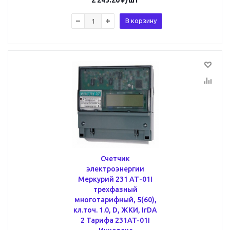
2 243.20
₽
/шт
В корзину
Счетчик
электроэнергии
Меркурий 231 АТ-01I
трехфазный
многотарифный, 5(60),
кл.точ. 1.0, D, ЖКИ, IrDA
2 Тарифа 231AT-01I