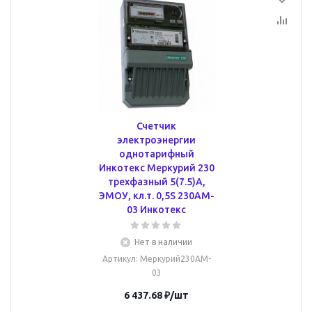
Счетчик
электроэнергии
однотарифный
Инкотекс Меркурий 230
трехфазный 5(7.5)А,
ЭМОУ, кл.т. 0,5S 230AM-
03 Инкотекс
Нет в наличии
Артикул
: Меркурий230AM-
03
6 437.68
₽
/шт