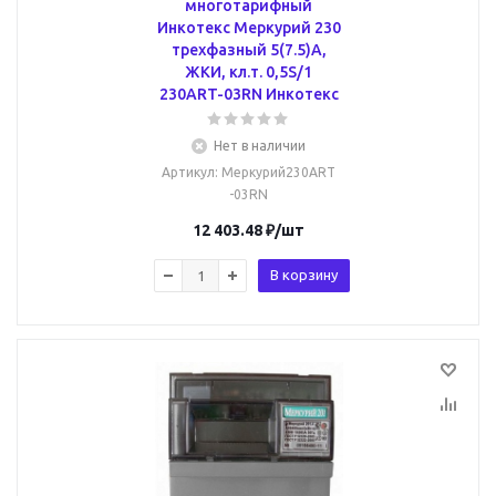
многотарифный
Инкотекс Меркурий 230
трехфазный 5(7.5)А,
ЖКИ, кл.т. 0,5S/1
230ART-03RN Инкотекс
Нет в наличии
Артикул
: Меркурий230ART
-03RN
12 403.48
₽
/шт
В корзину