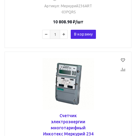
Артикул
: Меркурий236ART
-03PQRS
10 808.98
₽
/шт
В корзину
Счетчик
электроэнергии
многотарифный
Инкотекс Меркурий 234