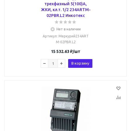
трехфазный 5(100)А,
ЖКИ, кл.т. 1/2 234ARTM-
02PBR.L2 Инкотекс
Нет в наличии
Артикул
: Меркурий234ART
M-02PBR.L2
15 532.63
₽
/шт
В корзину