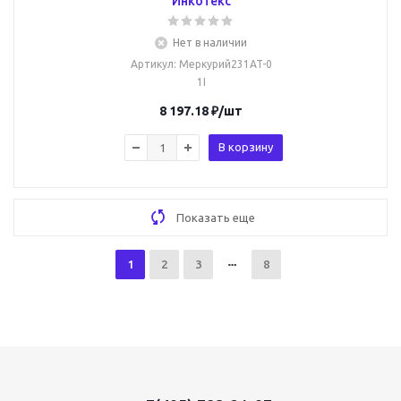
Инкотекс
Нет в наличии
Артикул
: Меркурий231AT-0
1I
8 197.18
₽
/шт
В корзину
Показать еще
1
2
3
8