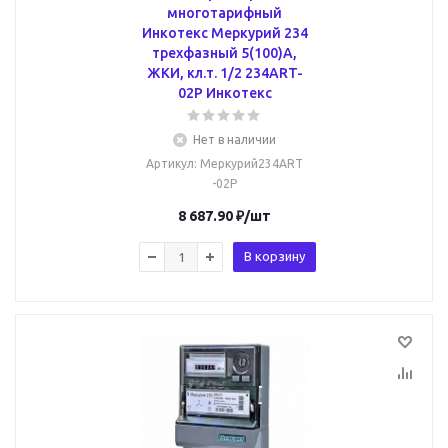
многотарифный
Инкотекс Меркурий 234
трехфазный 5(100)А,
ЖКИ, кл.т. 1/2 234ART-
02P Инкотекс
Нет в наличии
Артикул
: Меркурий234ART
-02P
8 687.90
₽
/шт
В корзину