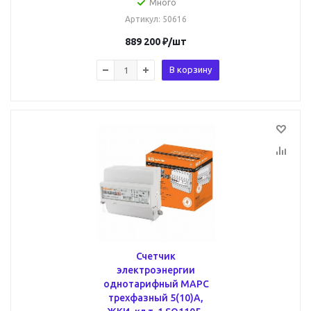
Много
Артикул
: 50616
889 200
₽
/шт
В корзину
Счетчик
электроэнергии
однотарифный МАРС
трехфазный 5(10)А,