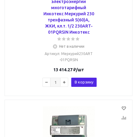
электроэнергии
многотарифный
Инкотекс Меркурий 230
трехфазный 5(60)А,
ЖКИ, кл.т. 1/2 230ART-
01PQRSIN Инкотекс
Нет в наличии
Артикул
: Меркурий230ART
-01PQRSIN
13 414.27
₽
/шт
В корзину