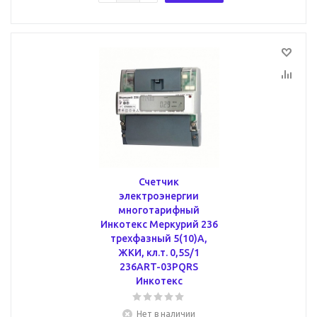
Счетчик
электроэнергии
многотарифный
Инкотекс Меркурий 236
трехфазный 5(10)А,
ЖКИ, кл.т. 0,5S/1
236ART-03PQRS
Инкотекс
Нет в наличии