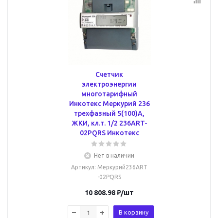
Счетчик
электроэнергии
многотарифный
Инкотекс Меркурий 236
трехфазный 5(100)А,
ЖКИ, кл.т. 1/2 236ART-
02PQRS Инкотекс
Нет в наличии
Артикул
: Меркурий236ART
-02PQRS
10 808.98
₽
/шт
В корзину