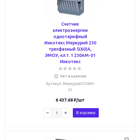
Счетчик
электроэнергии
однотарифный
Инкотекс Меркурий 230
трехфазный 5(60)А,
ЭМОУ, кл.т. 1 230AM-01
Инкотекс
Нет в наличии
Артикул
: Меркурий230AM-
01
6 437.68
₽
/шт
В корзину