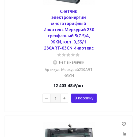
Счетчик
электроэнергии
многотарифный
Инкотекс Меркурий 230
трехфазный 5(7.5)А,
ЖКИ, кл.т. 0,5S/1
230ART-03CN Инкотекс
Нет в наличии
Артикул
: Меркурий230ART
-03CN
12 403.48
₽
/шт
В корзину