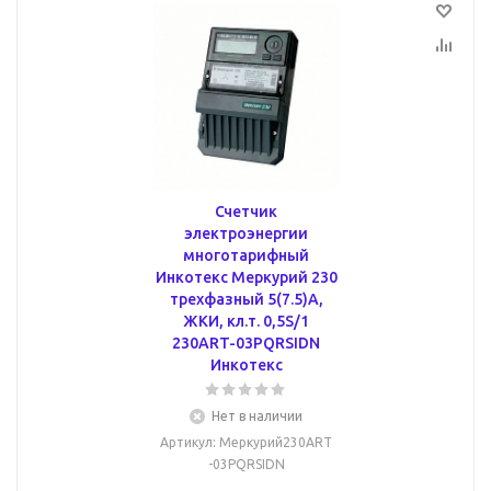
Счетчик
электроэнергии
многотарифный
Инкотекс Меркурий 230
трехфазный 5(7.5)А,
ЖКИ, кл.т. 0,5S/1
230ART-03PQRSIDN
Инкотекс
Нет в наличии
Артикул
: Меркурий230ART
-03PQRSIDN