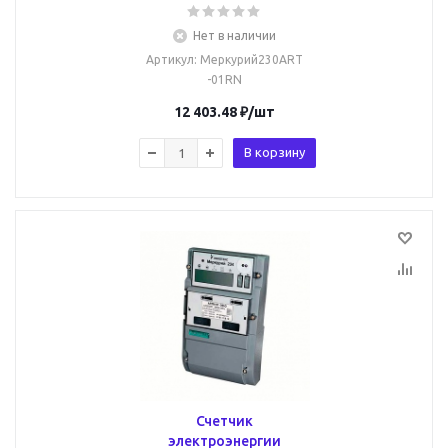
Нет в наличии
Артикул
: Меркурий230ART
-01RN
12 403.48
₽
/шт
В корзину
Счетчик
электроэнергии