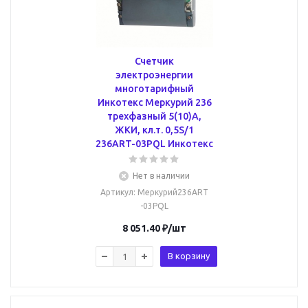
Счетчик
электроэнергии
многотарифный
Инкотекс Меркурий 236
трехфазный 5(10)А,
ЖКИ, кл.т. 0,5S/1
236ART-03PQL Инкотекс
Нет в наличии
Артикул
: Меркурий236ART
-03PQL
8 051.40
₽
/шт
В корзину