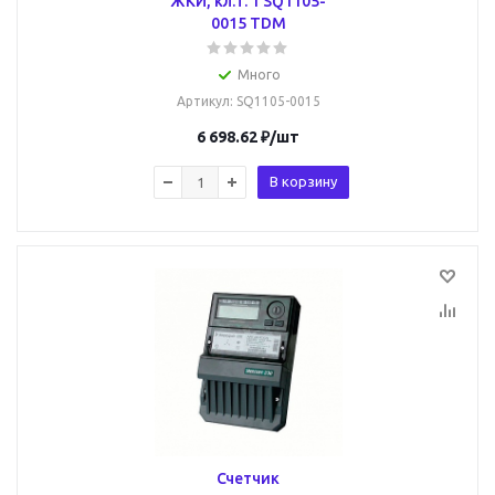
ЖКИ, кл.т. 1 SQ1105-
0015 TDM
Много
Артикул
: SQ1105-0015
6 698.62
₽
/шт
В корзину
Счетчик