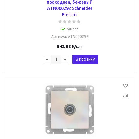
проходная, бежевый
ATN000292 Schneider
Electric
Много
Артикул
: ATN000292
542.98
₽
/шт
В корзину