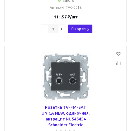
Много
Артикул
: TVC-001B
111.57
₽
/шт
В корзину
Розетка TV-FM-SAT
UNICA NEW, одиночная,
антрацит NU545454
Schneider Electric