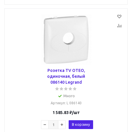
Розетка TV OTEO,
одиночная, белый
086140 Legrand
Много
Артикул
: L 086140
1 585.83
₽
/шт
В корзину