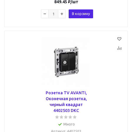
849.45
₽
/шт
В корзину
Розетка TV AVANTI,
Оконечная розетка,
черный квадрат
4402503 DKC
Много
Артикул
: 4402503