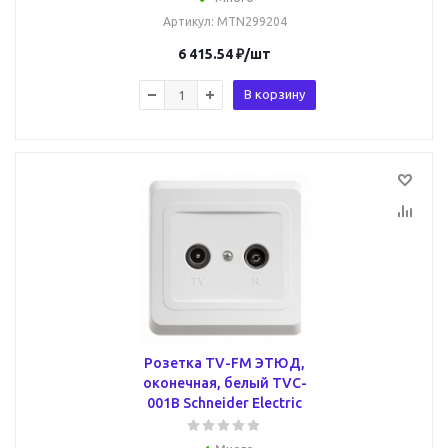
Артикул
: MTN299204
6 415.54
₽
/шт
В корзину
Розетка TV-FM ЭТЮД,
оконечная, белый TVC-
001B Schneider Electric