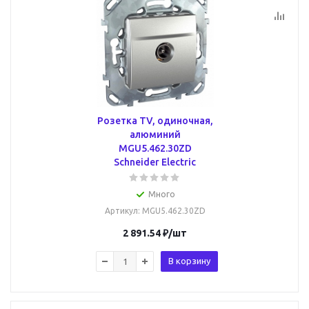
Розетка TV, одиночная,
алюминий
MGU5.462.30ZD
Schneider Electric
Много
Артикул
: MGU5.462.30ZD
2 891.54
₽
/шт
В корзину