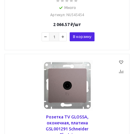
Много
Артикул
: NU545454
2 066.57
₽
/шт
В корзину
Розетка TV GLOSSA,
оконечная, платина
GSL001291 Schneider