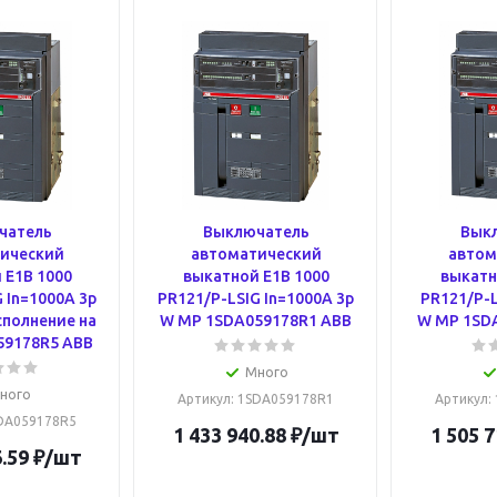
чатель
Выключатель
Вык
ический
автоматический
автом
 E1B 1000
выкатной E1B 1000
выкатн
 In=1000A 3p
PR121/P-LSIG In=1000A 3p
PR121/P-L
сполнение на
W MP 1SDA059178R1 ABB
W MP 1SD
59178R5 ABB
Много
ного
Артикул
: 1SDA059178R1
Артикул
:
SDA059178R5
1 433 940.88
₽
/шт
1 505 7
.59
₽
/шт