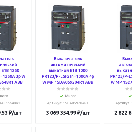
чатель
Выключатель
Вык
ический
автоматический
автом
 E1B 1250
выкатной E1B 1000
выкатн
n=1250A 3p W
PR123/P-LSIG In=1000A 4p
PR123/P-LS
5648R1 ABB
W MP 1SDA059204R1 ABB
W MP 1SD
ного
Много
SDA055648R1
Артикул
: 1SDA059204R1
Артикул
:
.53
₽
/шт
3 069 354.99
₽
/шт
2 822 6