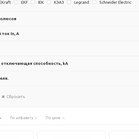
EKraft
EKF
IEK
KЭAЗ
Legrand
Schneider Electric
полюсов
ток In, А
 отключающая способность, kА
еля.
Сбросить
По алфавиту
По цене