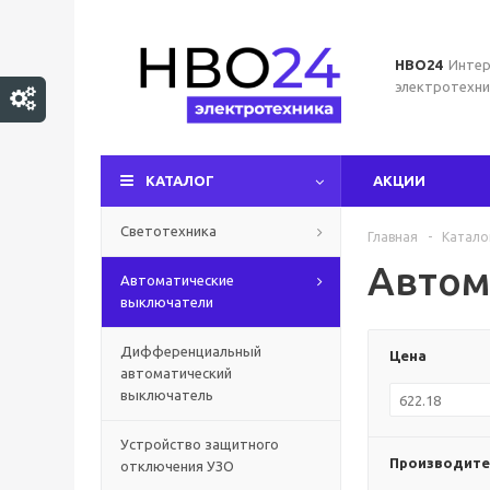
НВО24
Интер
электротехни
КАТАЛОГ
АКЦИИ
Светотехника
Главная
-
Катало
Автом
Автоматические
выключатели
Дифференциальный
Цена
автоматический
выключатель
Устройство защитного
Производите
отключения УЗО