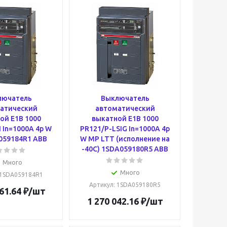
лючатель
Выключатель
атический
автоматический
ой E1B 1000
выкатной E1B 1000
 In=1000A 4p W
PR121/P-LSIG In=1000A 4p
059184R1 ABB
W MP LTT (исполнение на
-40С) 1SDA059180R5 ABB
Много
Много
 1SDA059184R1
Артикул
: 1SDA059180R5
61.64
₽
/шт
1 270 042.16
₽
/шт