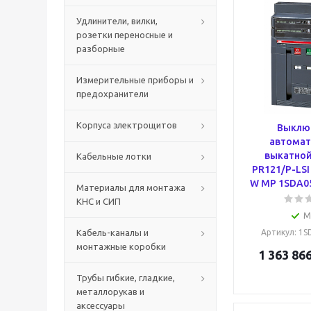
Удлинители, вилки,
розетки переносные и
разборные
Измерительные приборы и
предохранители
Корпуса электрощитов
Выклю
автомат
выкатной
Кабельные лотки
PR121/P-LSI
W MP 1SDA0
Материалы для монтажа
КНС и СИП
М
Кабель-каналы и
Артикул
: 1
монтажные коробки
1 363 866
Трубы гибкие, гладкие,
металлорукав и
аксессуары