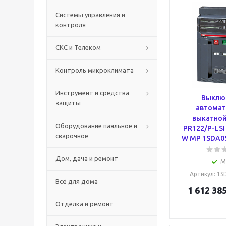
Системы управления и
контроля
СКС и Телеком
Контроль микроклимата
Инструмент и средства
Выклю
защиты
автомат
выкатной
Оборудование паяльное и
PR122/P-LSI
сварочное
W MP 1SDA0
Дом, дача и ремонт
М
Артикул
: 1
Всё для дома
1 612 385
Отделка и ремонт