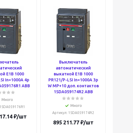
лючатель
Выключатель
атический
автоматический
ой E1B 1000
выкатной E1B 1000
SI In=1000A 4p
PR121/P-LSI In=1000A 3p
A059176R1 ABB
W MP+10 доп. контактов
1SDA059174R2 ABB
Много
Много
 1SDA059176R1
Артикул
: 1SDA059174R2
17.14
₽
/шт
895 211.77
₽
/шт