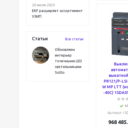
20 июля 2023
EKF расширяет ассортимент
УЗИП
Статьи
Все статьи
Обновляем
интерьер
точечными LED
Выклю
светильниками
автомат
Sotto
выкатной
PR121/P-LSI
W MP LTT (и
-40С) 1SDA0
М
Артикул
: 1
968 485