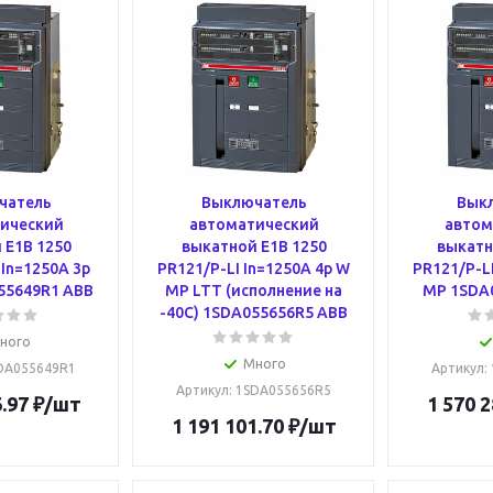
чатель
Выключатель
Вык
ический
автоматический
автом
 E1B 1250
выкатной E1B 1250
выкатн
 In=1250A 3p
PR121/P-LI In=1250A 4p W
PR121/P-LI
55649R1 ABB
MP LTT (исполнение на
MP 1SDA
-40С) 1SDA055656R5 ABB
ного
Много
SDA055649R1
Артикул
:
Артикул
: 1SDA055656R5
.97
₽
/шт
1 570 2
1 191 101.70
₽
/шт