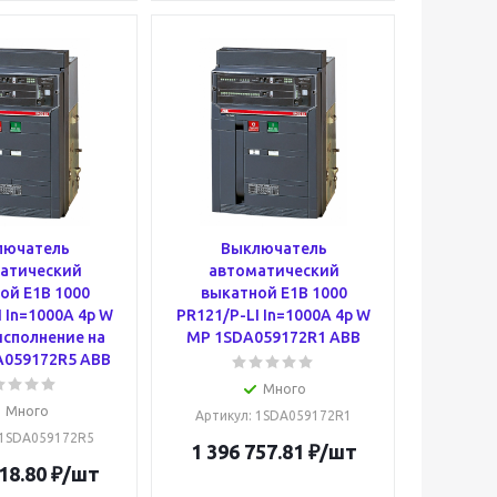
лючатель
Выключатель
атический
автоматический
ой E1B 1000
выкатной E1B 1000
 In=1000A 4p W
PR121/P-LI In=1000A 4p W
исполнение на
MP 1SDA059172R1 ABB
A059172R5 ABB
Много
Много
Артикул
: 1SDA059172R1
 1SDA059172R5
1 396 757.81
₽
/шт
18.80
₽
/шт