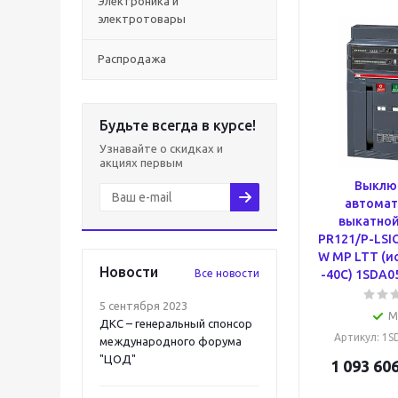
Электроника и
электротовары
Распродажа
Будьте всегда в курсе!
Узнавайте о скидках и
акциях первым
Выклю
автомат
выкатной
PR121/P-LSIG
W MP LTT (и
Новости
Все новости
-40С) 1SDA0
5 сентября 2023
М
ДКС – генеральный спонсор
Артикул
: 1
международного форума
"ЦОД"
1 093 606