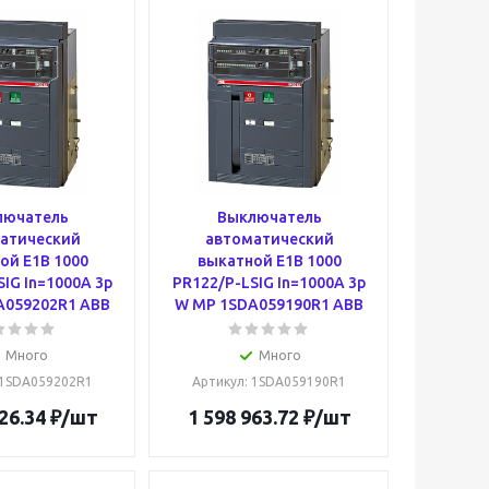
лючатель
Выключатель
атический
автоматический
ой E1B 1000
выкатной E1B 1000
IG In=1000A 3p
PR122/P-LSIG In=1000A 3p
A059202R1 ABB
W MP 1SDA059190R1 ABB
Много
Много
 1SDA059202R1
Артикул
: 1SDA059190R1
26.34
₽
/шт
1 598 963.72
₽
/шт