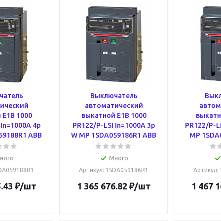
чатель
Выключатель
Вык
ический
автоматический
автом
 E1B 1000
выкатной E1B 1000
выкатн
 In=1000A 4p
PR122/P-LSI In=1000A 3p
PR122/P-LI
59188R1 ABB
W MP 1SDA059186R1 ABB
MP 1SDA
ного
Много
SDA059188R1
Артикул
: 1SDA059186R1
Артикул
:
.43
₽
/шт
1 365 676.82
₽
/шт
1 467 1