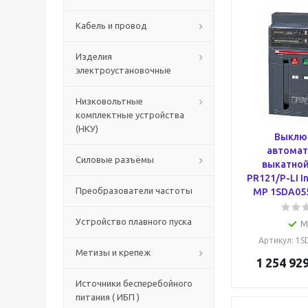
Кабель и провод
Изделия
электроустановочные
Низковольтные
комплектные устройства
(НКУ)
Выклю
автомат
Силовые разъёмы
выкатной
PR121/P-LI I
Преобразователи частоты
MP 1SDA05
Устройство плавного пуска
М
Артикул
: 1
Метизы и крепеж
1 254 929
Источники бесперебойного
питания ( ИБП )