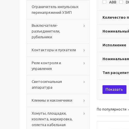
ABB
D
Ограничитель импульсных
перенапряжений УЗИП
Количество 
Выключатели-
разъединители,
Номинальный 
рубильники
Исполнение
Контакторы и пускатели
Номинальная
Реле контроля и
управления
Тип расцепит
Светосигнальная
аппаратура
Показать
Клеммы и наконечники
По популярности
Хомуты, площадки,
изолента, маркировка,
оплетка кабельная