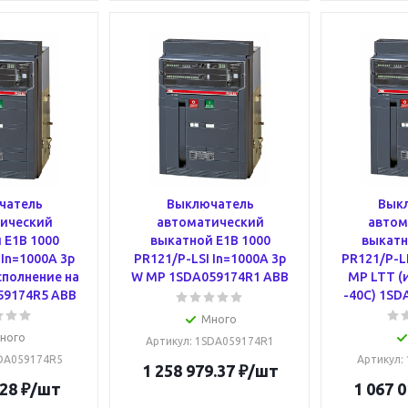
чатель
Выключатель
Вык
ический
автоматический
автом
 E1B 1000
выкатной E1B 1000
выкатн
 In=1000A 3p
PR121/P-LSI In=1000A 3p
PR121/P-LI
сполнение на
W MP 1SDA059174R1 ABB
MP LTT (
59174R5 ABB
-40С) 1SD
Много
ного
Артикул
: 1SDA059174R1
SDA059174R5
Артикул
:
1 258 979.37
₽
/шт
.28
₽
/шт
1 067 0