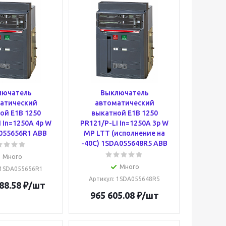
лючатель
Выключатель
атический
автоматический
ой E1B 1250
выкатной E1B 1250
 In=1250A 4p W
PR121/P-LI In=1250A 3p W
055656R1 ABB
MP LTT (исполнение на
-40С) 1SDA055648R5 ABB
Много
Много
 1SDA055656R1
Артикул
: 1SDA055648R5
88.58
₽
/шт
965 605.08
₽
/шт