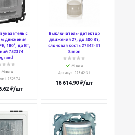
 указатель с
Выключатель-детектор
ом движения
движения 27, до 500 Вт,
E, 180°, до Вт,
слоновая кость 27342-31
ний 752374
Simon
egrand
Много
Много
Артикул
: 27342-31
ул
: L 752374
16 614.90
₽
/шт
6.62
₽
/шт