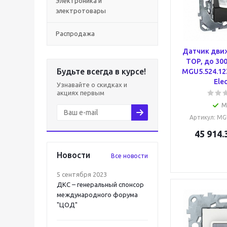
Электроника и
электротовары
Распродажа
Датчик дви
TOP, до 300
Будьте всегда в курсе!
MGU5.524.12
Elec
Узнавайте о скидках и
акциях первым
М
Артикул
: MG
45 914.
Новости
Все новости
5 сентября 2023
ДКС – генеральный спонсор
международного форума
"ЦОД"