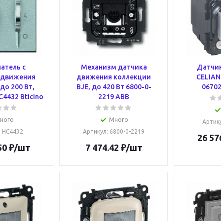
атель с
Механизм датчика
Датчи
 движения
движения коллекции
CELIAN
до 200 Вт,
BJE, до 420 Вт 6800-0-
06702
4432 Bticino
2219 ABB
ного
Много
Артик
: HC4432
Артикул
: 6800-0-2219
26 57
50
₽
/шт
7 474.42
₽
/шт