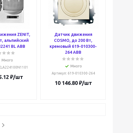
ижения ZENIT,
Датчик движения
т, альпийский
COSMO, до 200 Вт,
2241 BL ABB
кремовый 619-010300-
264 ABB
Много
Много
2CLA224100N1101
Артикул
: 619-010300-264
5.12
₽
/шт
10 146.80
₽
/шт