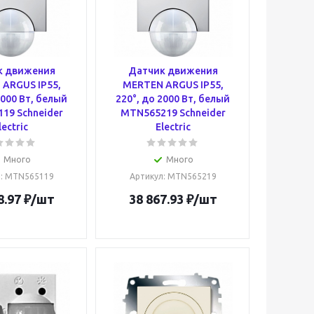
к движения
Датчик движения
ARGUS IP55,
MERTEN ARGUS IP55,
2000 Вт, белый
220°, до 2000 Вт, белый
19 Schneider
MTN565219 Schneider
lectric
Electric
Много
Много
л
: MTN565119
Артикул
: MTN565219
8.97
₽
/шт
38 867.93
₽
/шт