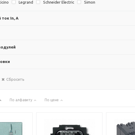
ticino
Legrand
Schneider Electric
Simon
ток In, А
модулей
новки
Сбросить
По алфавиту
По цене