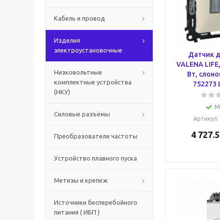
Кабель и провод
Изделия
электроустановочные
Датчик 
VALENA LIFE,
Низковольтные
Вт, слоно
комплектные устройства
752273 
(НКУ)
М
Силовые разъёмы
Артикул
:
4 727.5
Преобразователи частоты
Устройство плавного пуска
Метизы и крепеж
Источники бесперебойного
питания ( ИБП )