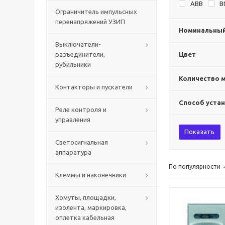
ABB
B
Ограничитель импульсных
перенапряжений УЗИП
Номинальный 
Выключатели-
разъединители,
Цвет
рубильники
Количество 
Контакторы и пускатели
Способ уста
Реле контроля и
управления
Показать
Светосигнальная
аппаратура
По популярности
Клеммы и наконечники
Хомуты, площадки,
изолента, маркировка,
оплетка кабельная