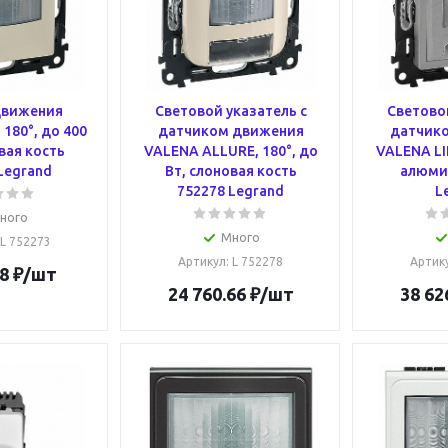
движения
Световой указатель с
Световой
 180°, до 400
датчиком движения
датчик
вая кость
VALENA ALLURE, 180°, до
VALENA LIF
Legrand
Вт, слоновая кость
алюми
752278 Legrand
L
ного
Много
 L 752273
Артикул
: L 752278
Артик
8
₽
/шт
24 760.66
₽
/шт
38 62