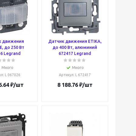
к движения
Датчик движения ETIKA,
E, до 250 Вт
до 400 Вт, алюминий
6 Legrand
672417 Legrand
Много
Много
ул
: L 067026
Артикул
: L 672417
6.64
₽
/шт
8 188.76
₽
/шт