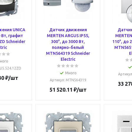
жения UNICA
Датчик движения
Датчи
 Вт, графит
MERTEN ARGUS IP55,
MERTEN 
ZD Schneider
300°, до 3000 Вт,
110°, до 
tric
полярно-белый
MTN5651
MTN564319 Schneider
E
Electric
ного
U5.524.12ZD
Много
Артику
30
₽
/шт
Артикул
: MTN564319
33 27
51 520.11
₽
/шт