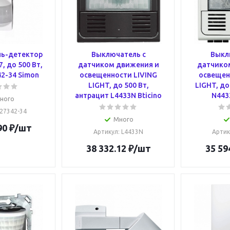
ь-детектор
Выключатель с
Выкл
, до 500 Вт,
датчиком движения и
датчико
2-34 Simon
освещенности LIVING
освещен
LIGHT, до 500 Вт,
LIGHT, до
антрацит L4433N Bticino
N4433
ного
 27342-34
Много
90
₽
/шт
Артикул
: L4433N
Артик
38 332.12
₽
/шт
35 59