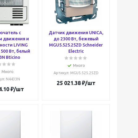
ючатель с
Датчик движения UNICA,
м движения и
до 2300 Вт, бежевый
ности LIVING
MGU5.525.25ZD Schneider
 500 Вт, белый
Electric
N Bticino
Много
Много
Артикул
: MGU5.525.25ZD
ул
: N4433N
25 021.38
₽
/шт
4.10
₽
/шт