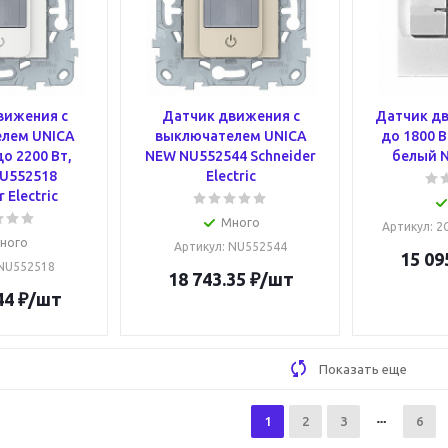
вижения с
Датчик движения с
Датчик дв
лем UNICA
выключателем UNICA
до 1800 В
до 2200 Вт,
NEW NU552544 Schneider
белый N
U552518
Electric
 Electric
Много
Артикул
: 
ного
Артикул
: NU552544
15 09
 NU552518
18 743.35
₽
/шт
44
₽
/шт
Показать еще
1
2
3
6