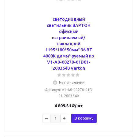
светодиодный
светильник ВАРТОН
офисный
встраиваемый/
накладной
1195*180*50мм² 36 ВТ
4000К димм² руемый по
V1-A0-00270-01D01-
2003640 Varton
Нет в наличии
Артикул
: V1-A0-00270-01D
01-2003640
4 809.51
₽
/шт
В корзину