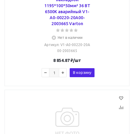
1195*100*50мм² 36 ВТ
6500К аварийный V1-
A0-00220-20A00-
2003665 Varton
Нет в наличии
Артикул
: V1-A0-00220-20A
00-2003665
8 854.87
₽
/шт
В корзину