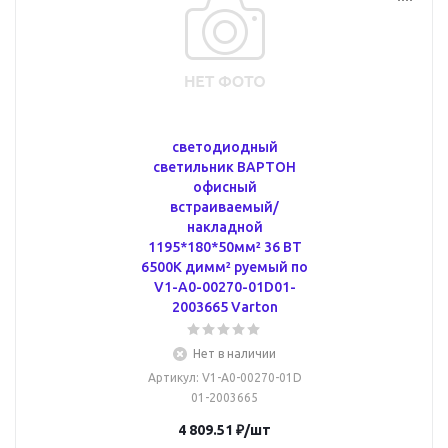
светодиодный
светильник ВАРТОН
офисный
встраиваемый/
накладной
1195*180*50мм² 36 ВТ
6500К димм² руемый по
V1-A0-00270-01D01-
2003665 Varton
Нет в наличии
Артикул
: V1-A0-00270-01D
01-2003665
4 809.51
₽
/шт