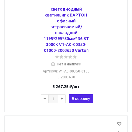
светодиодный
светильник ВАРТОН
офисный
встраеваемый/
накладной
1195*295*50мм² 36 ВТ
3000К V1-A0-00350-
01000-2003630 Varton
Нет в наличии
Артикул
: V1-A0-00350-0100
0-2003630
3 267.25
₽
/шт
В корзину