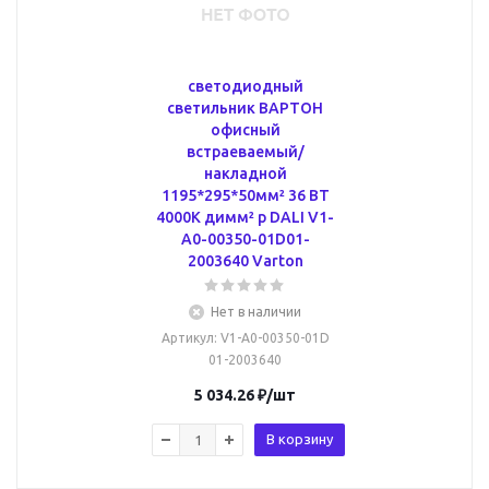
светодиодный
светильник ВАРТОН
офисный
встраеваемый/
накладной
1195*295*50мм² 36 ВТ
4000К димм² р DALI V1-
A0-00350-01D01-
2003640 Varton
Нет в наличии
Артикул
: V1-A0-00350-01D
01-2003640
5 034.26
₽
/шт
В корзину