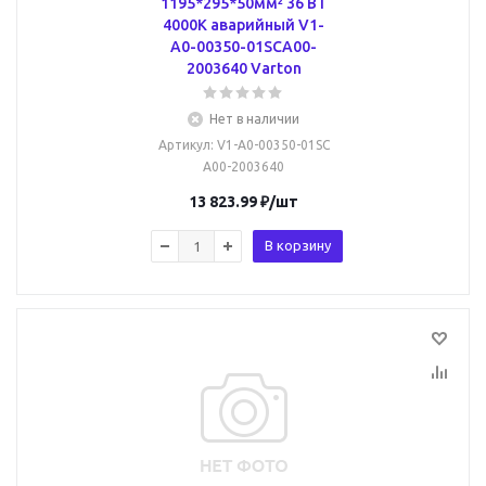
1195*295*50мм² 36 ВТ
4000К аварийный V1-
A0-00350-01SCA00-
2003640 Varton
Нет в наличии
Артикул
: V1-A0-00350-01SC
A00-2003640
13 823.99
₽
/шт
В корзину