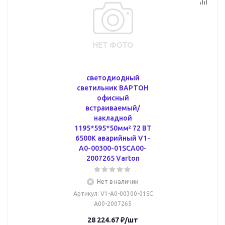
светодиодный
светильник ВАРТОН
офисный
встраиваемый/
накладной
1195*595*50мм² 72 ВТ
6500К аварийный V1-
A0-00300-01SCA00-
2007265 Varton
Нет в наличии
Артикул
: V1-A0-00300-01SC
A00-2007265
28 224.67
₽
/шт