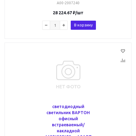
A00-2007240
28 224.67
₽
/шт
В корзину
светодиодный
светильник ВАРТОН
офисный
встраеваемый/
накладной