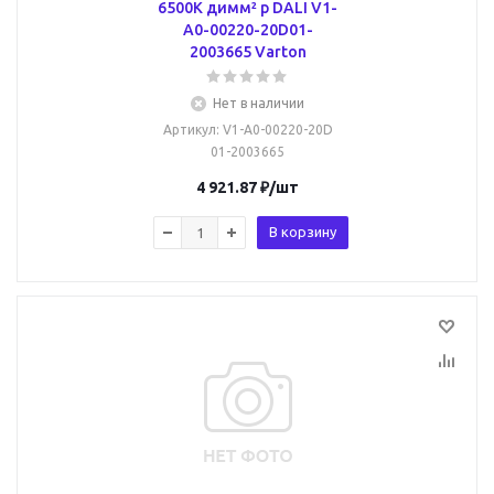
6500К димм² р DALI V1-
A0-00220-20D01-
2003665 Varton
Нет в наличии
Артикул
: V1-A0-00220-20D
01-2003665
4 921.87
₽
/шт
В корзину