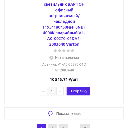
светильник ВАРТОН
офисный
встраиваемый/
накладной
1195*180*50мм² 36 ВТ
4000К аварийный V1-
A0-00270-01DA1-
2003640 Varton
Нет в наличии
Артикул
: V1-A0-00270-01D
A1-2003640
10 515.71
₽
/шт
В корзину
Показать еще