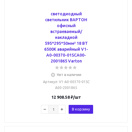
светодиодный
светильник ВАРТОН
офисный
встраеваемый/
накладной
595*295*50мм² 18 ВТ
6500К аварийный V1-
A0-00370-01SCA00-
2001865 Varton
Нет в наличии
Артикул
: V1-A0-00370-01SC
A00-2001865
12 908.58
₽
/шт
В корзину