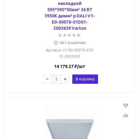
накладной
595*595*50мм² 36 ВТ
3950К димм² р DALI V1-
E0-00070-01D01-
2003639 Varton
Нет в наличии
Артикул
: V1-E0-00070-01D
01-2003639
14 179.27
₽
/шт
В корзину