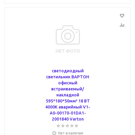
светодиодный
светильник ВАРТОН
офисный
встраиваемый/
накладной
595*180*50мм² 18 ВТ
4000К аварийный V1-
A0-00170-01DA1-
2001840 Varton
Нет в наличии