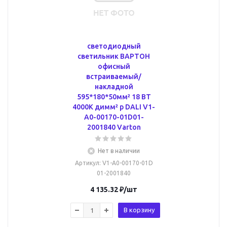
светодиодный
светильник ВАРТОН
офисный
встраиваемый/
накладной
595*180*50мм² 18 ВТ
4000К димм² р DALI V1-
A0-00170-01D01-
2001840 Varton
Нет в наличии
Артикул
: V1-A0-00170-01D
01-2001840
4 135.32
₽
/шт
В корзину