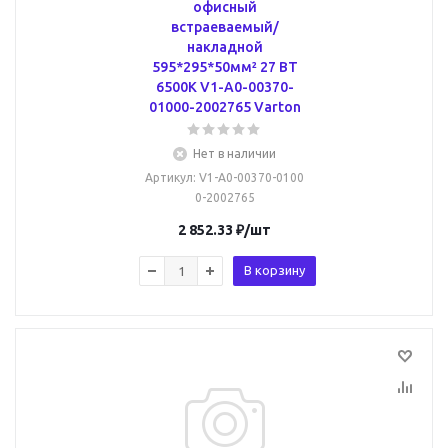
офисный
встраеваемый/
накладной
595*295*50мм² 27 ВТ
6500К V1-A0-00370-
01000-2002765 Varton
Нет в наличии
Артикул
: V1-A0-00370-0100
0-2002765
2 852.33
₽
/шт
В корзину