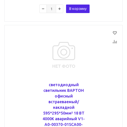
В корзину
светодиодный
светильник ВАРТОН
офисный
встраеваемый/
накладной
595*295*50мм² 18 ВТ
4000К аварийный V1-
A0-00370-01SCA00-