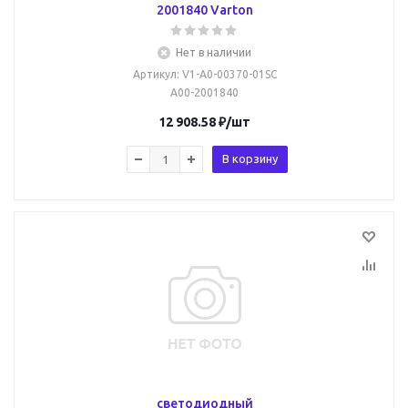
2001840 Varton
Нет в наличии
Артикул
: V1-A0-00370-01SC
A00-2001840
12 908.58
₽
/шт
В корзину
светодиодный