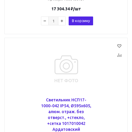
17 304.34
₽
/шт
В корзину
Светильник НСП17-
1000-042 IP54, Ø595х605,
алюм. отраж. без
отверст., +стекло,
+сетка 1017010042
Ардатовский