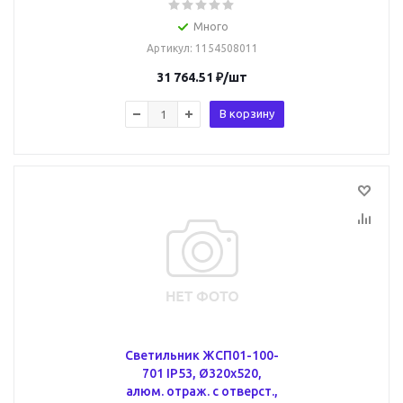
Много
Артикул
: 1154508011
31 764.51
₽
/шт
В корзину
Светильник ЖСП01-100-
701 IP53, Ø320х520,
алюм. отраж. с отверст.,