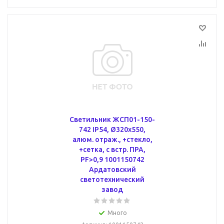
Светильник ЖСП01-150-
742 IP54, Ø320х550,
алюм. отраж., +стекло,
+сетка, с встр. ПРА,
PF>0,9 1001150742
Ардатовский
светотехнический
завод
Много