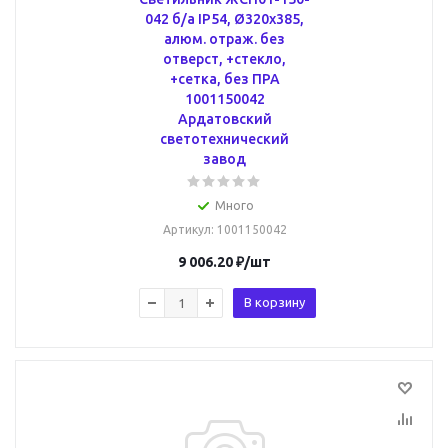
042 б/а IP54, Ø320х385,
алюм. отраж. без
отверст, +стекло,
+сетка, без ПРА
1001150042
Ардатовский
светотехнический
завод
Много
Артикул
: 1001150042
9 006.20
₽
/шт
В корзину