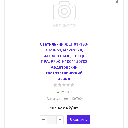
Светильник ЖСП01-150-
702 IP53, Ø320х520,
алюм. отраж., с встр.
ПРА, PF>0,9 1001150702
Ардатовский
светотехнический
завод
Много
Артикул
: 1001150702
18 942.64
₽
/шт
В корзину