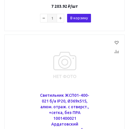
7 203.92
₽
/шт
В корзину
Светильник ЖСП01-400-
021 б/а IP20, Ø369х515,
алюм. отраж. с отверст.,
+сетка, без ПРА
1001400021
Ардатовский