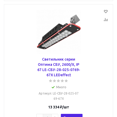
Светильник серии
Оптима СБУ, 2600/X, IP
67 LE-СБУ-28-025-0769-
67Х LEDeffect
Много
Артикул
: LE-СБУ-28-025-07
69-67Х
13 334
₽
/шт