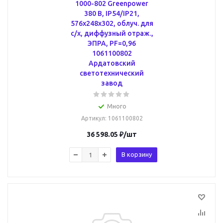
1000-802 Greenpower
380 В, IP54/IP21,
576х248х302, облуч. для
с/х, диффузный отраж.,
ЭПРА, PF=0,96
1061100802
Ардатовский
светотехнический
завод
Много
Артикул
: 1061100802
36 598.05
₽
/шт
В корзину