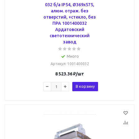
032 б/а IP54, Ø369х575,
алюм. отраж. без
отверстий, +стекло, без
ПРА 1001400032
Ардатовский
светотехнический
завод
Много
Артикул
: 1001400032
8 523.36
₽
/шт
В корзину