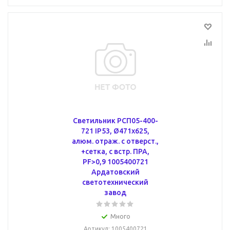
Светильник РСП05-400-
721 IP53, Ø471х625,
алюм. отраж. с отверст.,
+сетка, с встр. ПРА,
PF>0,9 1005400721
Ардатовский
светотехнический
завод
Много
Артикул
: 1005400721