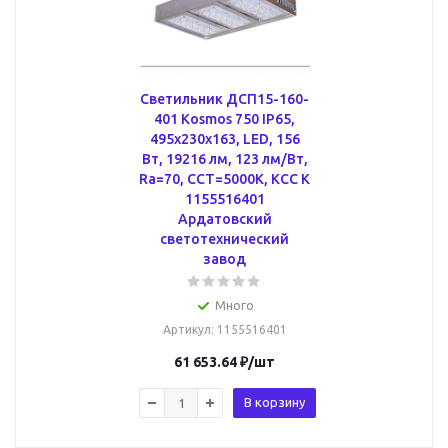
Светильник ДСП15-160-
401 Kosmos 750 IP65,
495х230х163, LED, 156
Вт, 19216 лм, 123 лм/Вт,
Ra=70, CCT=5000K, КСС К
1155516401
Ардатовский
светотехнический
завод
Много
Артикул
: 1155516401
61 653.64
₽
/шт
В корзину