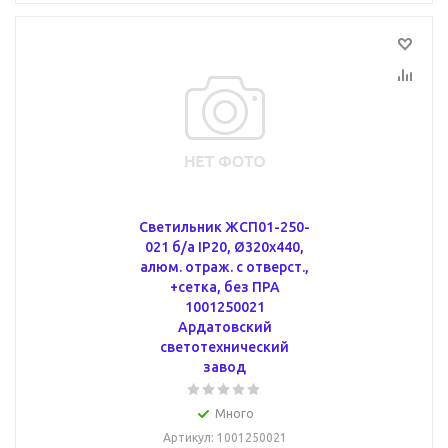
Светильник ЖСП01-250-
021 б/а IP20, Ø320х440,
алюм. отраж. с отверст.,
+сетка, без ПРА
1001250021
Ардатовский
светотехнический
завод
Много
Артикул
: 1001250021