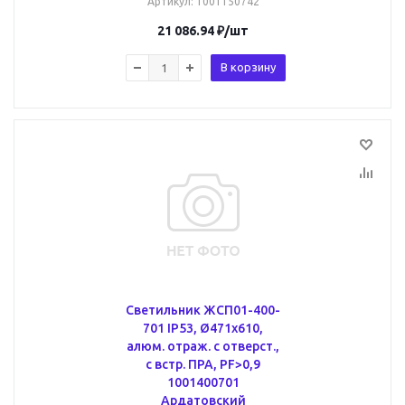
Артикул
: 1001150742
21 086.94
₽
/шт
В корзину
Светильник ЖСП01-400-
701 IP53, Ø471х610,
алюм. отраж. с отверст.,
с встр. ПРА, PF>0,9
1001400701
Ардатовский