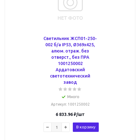
Светильник ЖСП01-250-
002 б/а IP53, Ø369х425,
алюм. отраж. без
отверст., без ПРА
1001250002
Ардатовский
светотехнический
завод
Много
Артикул
: 1001250002
6 833.96
₽
/шт
В корзину