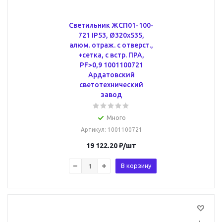
Светильник ЖСП01-100-
721 IP53, Ø320х535,
алюм. отраж. с отверст.,
+сетка, с встр. ПРА,
PF>0,9 1001100721
Ардатовский
светотехнический
завод
Много
Артикул
: 1001100721
19 122.20
₽
/шт
В корзину