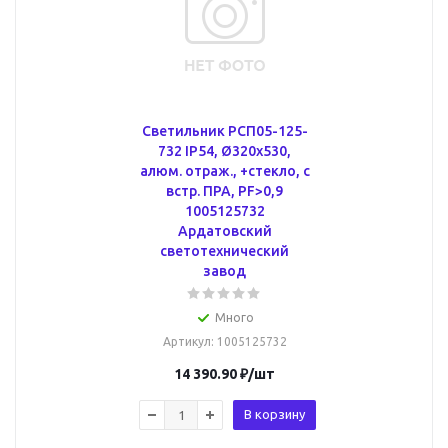
Светильник РСП05-125-
732 IP54, Ø320х530,
алюм. отраж., +стекло, с
встр. ПРА, PF>0,9
1005125732
Ардатовский
светотехнический
завод
Много
Артикул
: 1005125732
14 390.90
₽
/шт
В корзину