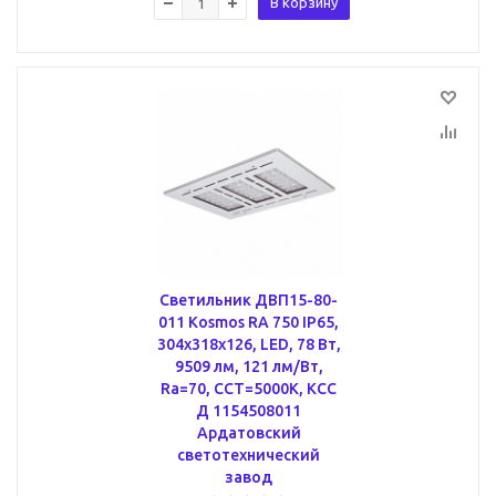
В корзину
Светильник ДВП15-80-
011 Kosmos RA 750 IP65,
304х318х126, LED, 78 Вт,
9509 лм, 121 лм/Вт,
Ra=70, CCT=5000K, КСС
Д 1154508011
Ардатовский
светотехнический
завод