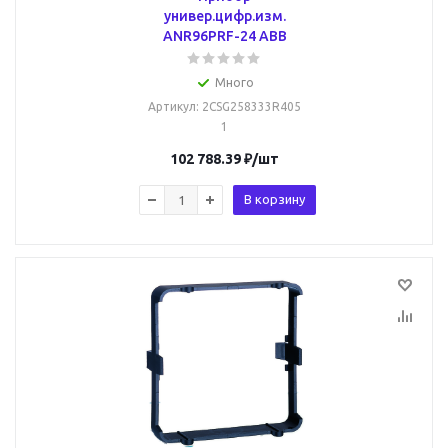
универ.цифр.изм.
ANR96PRF-24 ABB
Много
Артикул
: 2CSG258333R405
1
102 788.39
₽
/шт
В корзину