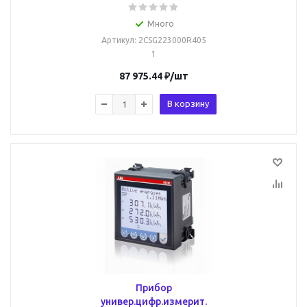
Много
Артикул
: 2CSG223000R405
1
87 975.44
₽
/шт
В корзину
Прибор
универ.цифр.измерит.