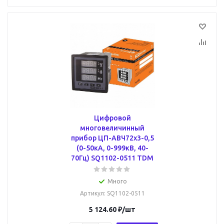
Цифровой
многовеличинный
прибор ЦП-АВЧ72х3-0,5
(0-50кА, 0-999кВ, 40-
70Гц) SQ1102-0511 TDM
Много
Артикул
: SQ1102-0511
5 124.60
₽
/шт