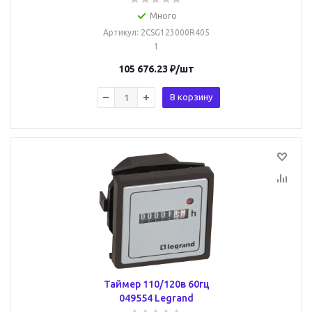
Много
Артикул
: 2CSG123000R405
1
105 676.23
₽
/шт
В корзину
Таймер 110/120в 60гц
049554 Legrand