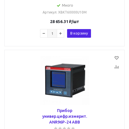
Много
Артикул
: XBKT60000U10M
28 656.31
₽
/шт
В корзину
Прибор
универ.цифр.измерит.
ANR96P-24 ABB