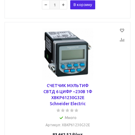
В корзину
СЧЕТЧИК МУЛЬТИФ
СВТД 6 ЦИФР ~230В 1Ф
XBKP61230G32E
Schneider Electric
Много
Артикул
: XBKP61230G32E
83 662.52
₽
/шт