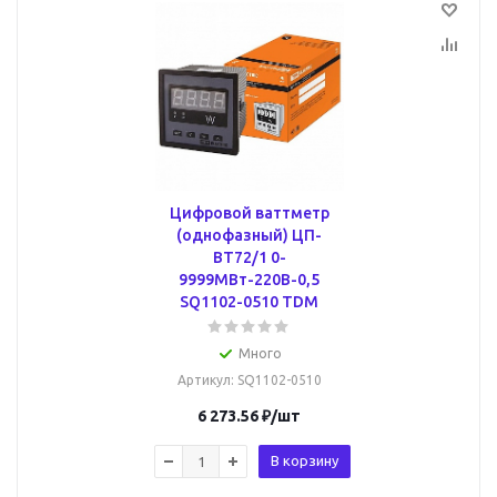
Цифровой ваттметр
(однофазный) ЦП-
ВТ72/1 0-
9999МВт-220В-0,5
SQ1102-0510 TDM
Много
Артикул
: SQ1102-0510
6 273.56
₽
/шт
В корзину