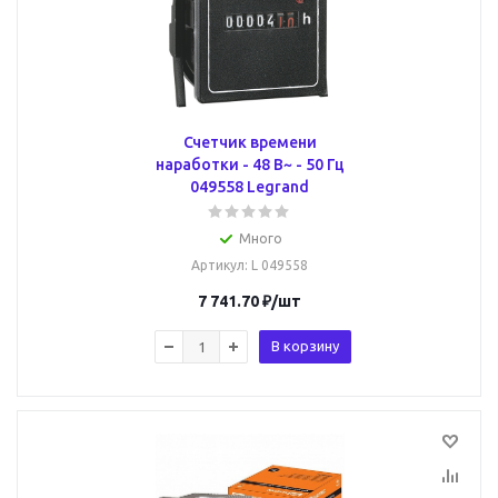
Счетчик времени
наработки - 48 В~ - 50 Гц
049558 Legrand
Много
Артикул
: L 049558
7 741.70
₽
/шт
В корзину