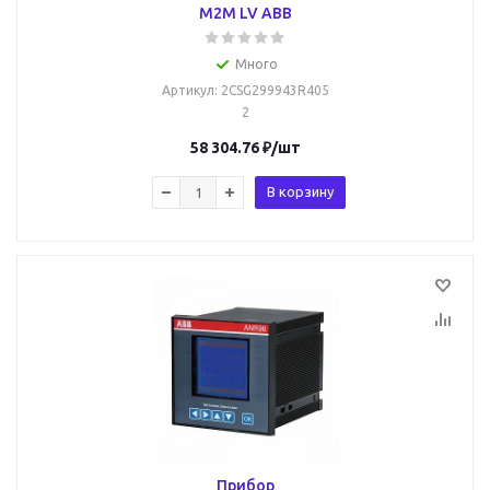
M2M LV ABB
Много
Артикул
: 2CSG299943R405
2
58 304.76
₽
/шт
В корзину
Прибор