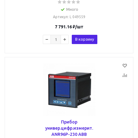
Много
Артикул
: L 049559
7 791.16
₽
/шт
В корзину
Прибор
универ.цифр.измерит.
ANR96P-230 ABB