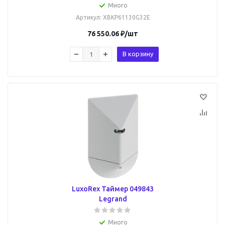
Много
Артикул
: XBKP61130G32E
76 550.06
₽
/шт
В корзину
LuxoRex Таймер 049843
Legrand
Много