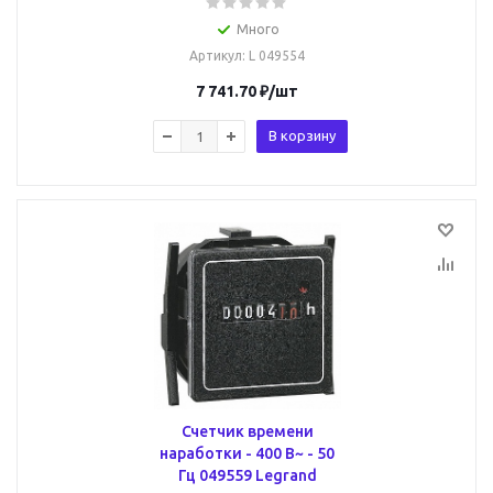
Много
Артикул
: L 049554
7 741.70
₽
/шт
В корзину
Счетчик времени
наработки - 400 В~ - 50
Гц 049559 Legrand