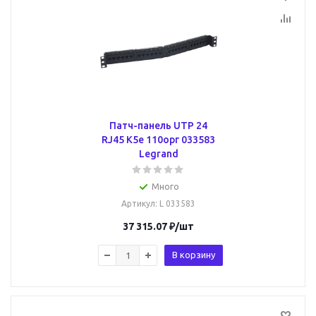
Патч-панель UTP 24
RJ45 К5е 110орг 033583
Legrand
Много
Артикул
: L 033583
37 315.07
₽
/шт
В корзину