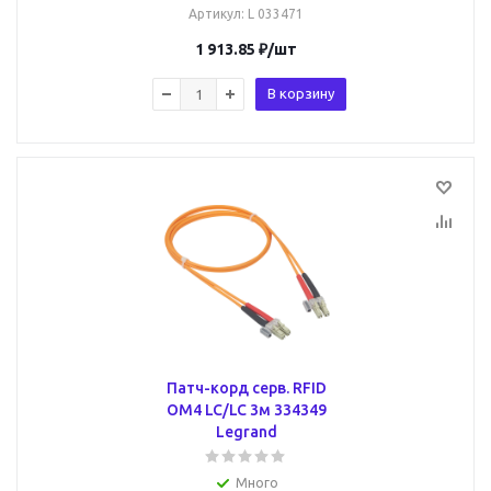
Артикул
: L 033471
1 913.85
₽
/шт
В корзину
Патч-корд серв. RFID
ОМ4 LC/LC 3м 334349
Legrand
Много