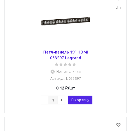
Патч-панель 19" HDMI
033597 Legrand
Нет в наличии
Артикул
: L 033597
0.12
₽
/шт
В корзину