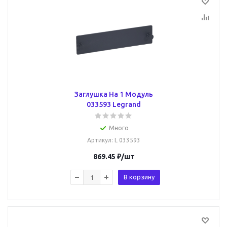
Заглушка На 1 Модуль
033593 Legrand
Много
Артикул
: L 033593
869.45
₽
/шт
В корзину