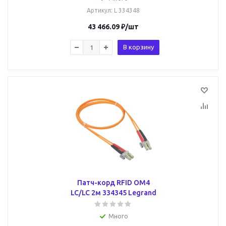
Артикул
: L 334348
43 466.09
₽
/шт
В корзину
Патч-корд RFID ОМ4
LC/LC 2м 334345 Legrand
Много