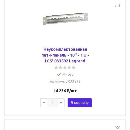
Неукомплектованная
патч-панель - 10'' - 1 U -
LCS² 033592 Legrand
Много
Артикул
: L 033592
14 236
₽
/шт
В корзину