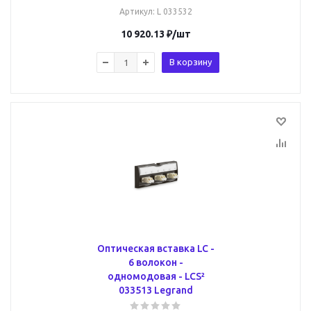
Артикул
: L 033532
10 920.13
₽
/шт
В корзину
Оптическая вставка LC -
6 волокон -
одномодовая - LCS²
033513 Legrand