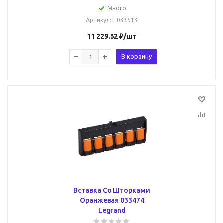
Много
Артикул
: L 033513
11 229.62
₽
/шт
В корзину
Вставка Со Шторками
Оранжевая 033474
Legrand