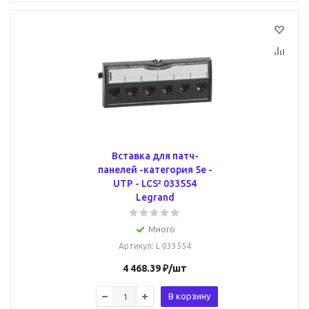
Вставка для патч-
панелей -категория 5е -
UTP - LCS² 033554
Legrand
Много
Артикул
: L 033554
4 468.39
₽
/шт
В корзину