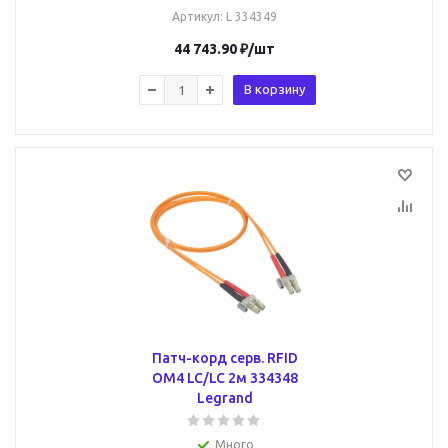
Артикул
: L 334349
44 743.90
₽
/шт
В корзину
Патч-корд серв. RFID
ОМ4 LC/LC 2м 334348
Legrand
Много