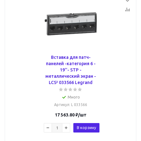
Вставка для патч-
панелей -категория 6 -
19''- STP -
металлический экран -
LCS² 033566 Legrand
Много
Артикул
: L 033566
17 563.80
₽
/шт
В корзину