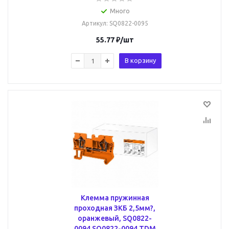
Много
Артикул
: SQ0822-0095
55.77
₽
/шт
В корзину
Клемма пружинная
проходная ЗКБ 2,5мм?,
оранжевый, SQ0822-
0094 SQ0822-0094 TDM