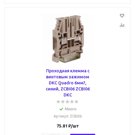
Проходная клемма с
винтовым зажимом
DKC Quadro 6мм?,
синий, ZCBI06 ZCBI06
DKC
Много
Артикул
: ZCBI06
75.81
₽
/шт