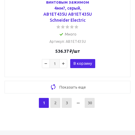
винтовым зажимом
4мм?, серый,
AB1ET435U AB1ET435U
Schneider Electric
Много
Артикул
: AB1ET435U
536.37
₽
/шт
В корзину
Показать еще
1
2
3
30