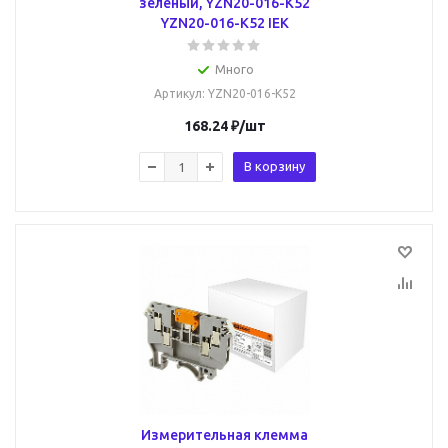
зеленый, YZN20-016-K52
YZN20-016-K52 IEK
Много
Артикул
: YZN20-016-K52
168.24
₽
/шт
В корзину
Измерительная клемма