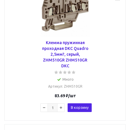
Клемма пружинная
проходная DKC Quadro
2,5мм?, серый,
ZHM510GR ZHM510GR
DKC
Много
Артикул
: ZHM510GR
83.69
₽
/шт
В корзину