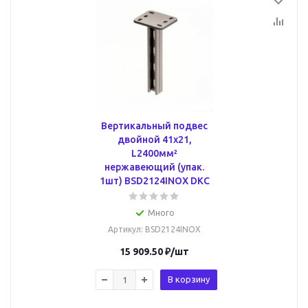
Вертикальный подвес
двойной 41х21,
L2400мм²
нержавеющий (упак.
1шт) BSD2124INOX DKC
Много
Артикул
: BSD2124INOX
15 909.50
₽
/шт
В корзину