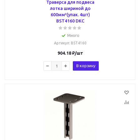
Траверса для подвеса
лотка шириной до
600мм²(упак. 4шт)
BST4160 DKC
Много
Артикул
: BST4160
904.18
₽
/шт
В корзину