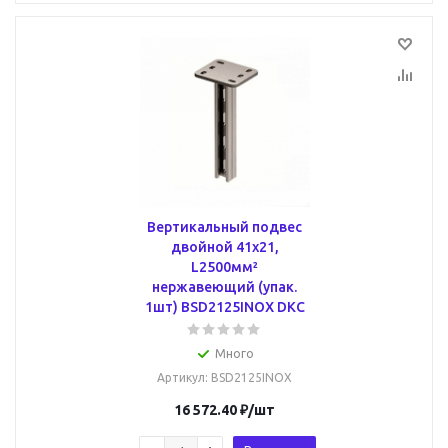
Вертикальный подвес
двойной 41х21,
L2500мм²
нержавеющий (упак.
1шт) BSD2125INOX DKC
Много
Артикул
: BSD2125INOX
16 572.40
₽
/шт