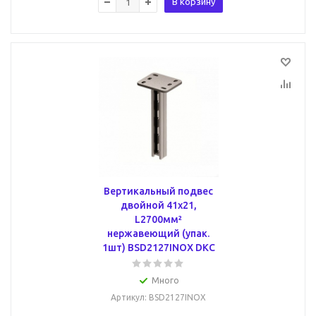
В корзину
Вертикальный подвес
двойной 41х21,
L2700мм²
нержавеющий (упак.
1шт) BSD2127INOX DKC
Много
Артикул
: BSD2127INOX