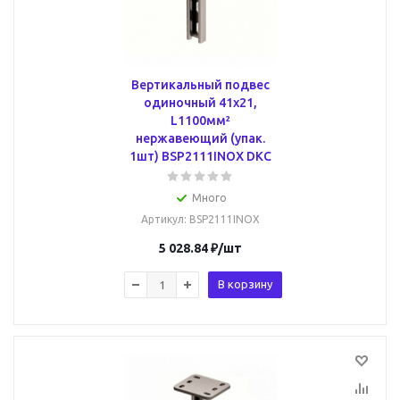
Вертикальный подвес
одиночный 41х21,
L1100мм²
нержавеющий (упак.
1шт) BSP2111INOX DKC
Много
Артикул
: BSP2111INOX
5 028.84
₽
/шт
В корзину