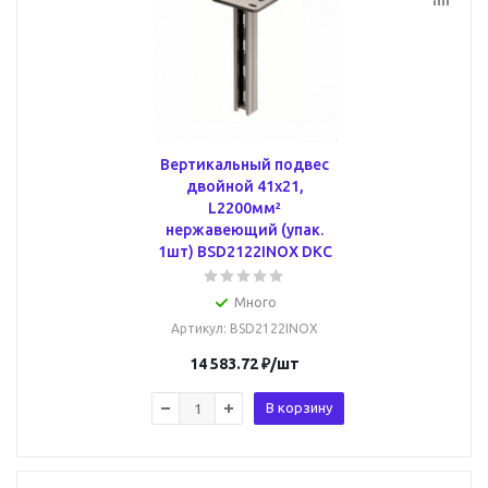
Вертикальный подвес
двойной 41х21,
L2200мм²
нержавеющий (упак.
1шт) BSD2122INOX DKC
Много
Артикул
: BSD2122INOX
14 583.72
₽
/шт
В корзину