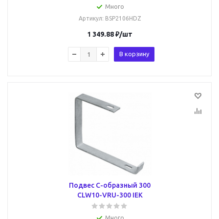
Много
Артикул
: BSP2106HDZ
1 349.88
₽
/шт
В корзину
Подвес С-образный 300
CLW10-VRU-300 IEK
Много