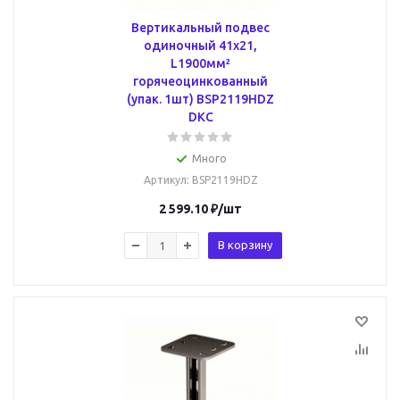
Вертикальный подвес
одиночный 41х21,
L1900мм²
горячеоцинкованный
(упак. 1шт) BSP2119HDZ
DKC
Много
Артикул
: BSP2119HDZ
2 599.10
₽
/шт
В корзину