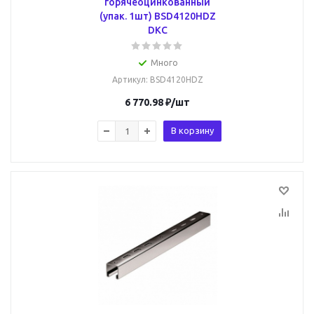
горячеоцинкованный
(упак. 1шт) BSD4120HDZ
DKC
Много
Артикул
: BSD4120HDZ
6 770.98
₽
/шт
В корзину