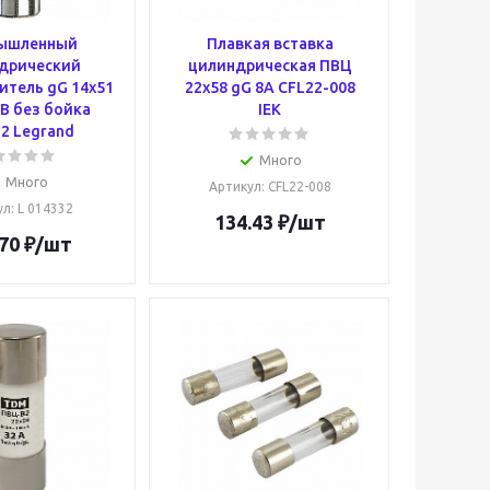
ышленный
Плавкая вставка
дрический
цилиндрическая ПВЦ
итель gG 14x51
22х58 gG 8А CFL22-008
В без бойка
IEK
2 Legrand
Много
Много
Артикул
: CFL22-008
ул
: L 014332
134.43
₽
/шт
70
₽
/шт