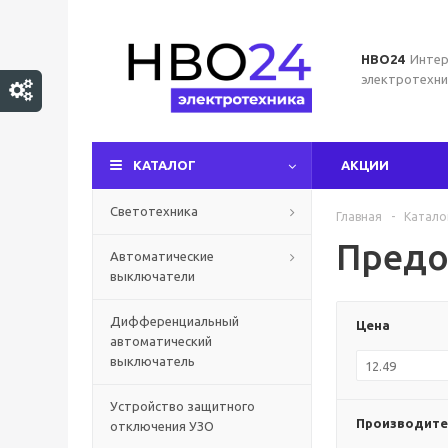
НВО24
Интер
электротехни
КАТАЛОГ
АКЦИИ
Светотехника
Главная
-
Катало
Предо
Автоматические
выключатели
Дифференциальный
Цена
автоматический
выключатель
Устройство защитного
Производите
отключения УЗО