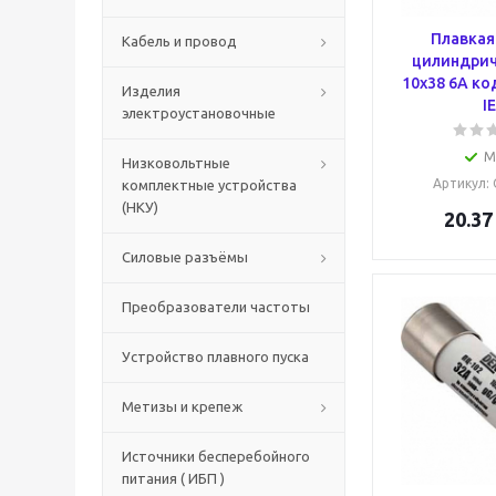
Плавкая
Кабель и провод
цилиндрич
10х38 6А ко
Изделия
I
электроустановочные
М
Низковольтные
Артикул
:
комплектные устройства
(НКУ)
20.37
Силовые разъёмы
Преобразователи частоты
Устройство плавного пуска
Метизы и крепеж
Источники бесперебойного
питания ( ИБП )