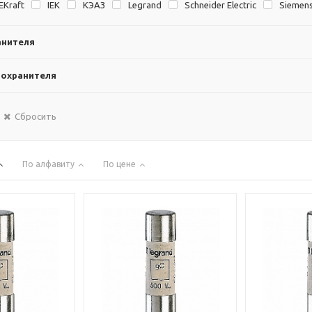
EKraft
IEK
KЭAЗ
Legrand
Schneider Electric
Siemen
анителя
дохранителя
Сбросить
По алфавиту
По цене