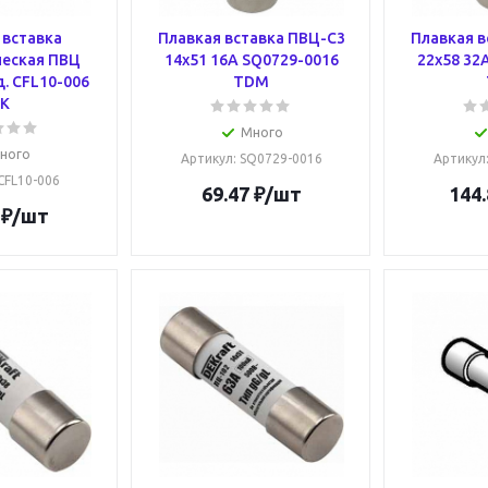
 вставка
Плавкая вставка ПВЦ-С3
Плавкая в
еская ПВЦ
14х51 16А SQ0729-0016
22х58 32
д. CFL10-006
TDM
EK
Много
ного
Артикул
: SQ0729-0016
Артикул
 CFL10-006
69.47
₽
/шт
144.
₽
/шт