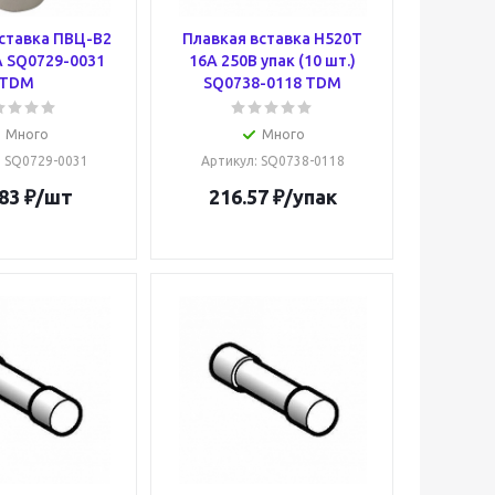
ставка ПВЦ-В2
Плавкая вставка Н520Т
А SQ0729-0031
16А 250В упак (10 шт.)
TDM
SQ0738-0118 TDM
Много
Много
: SQ0729-0031
Артикул
: SQ0738-0118
83
₽
/шт
216.57
₽
/упак