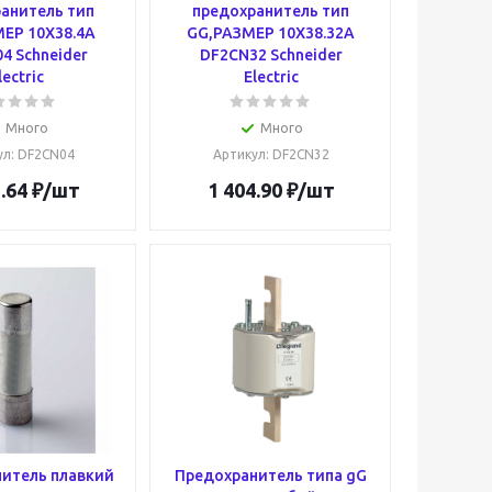
анитель тип
предохранитель тип
ЕР 10Х38.4А
GG,РАЗМЕР 10Х38.32А
4 Schneider
DF2CN32 Schneider
lectric
Electric
Много
Много
ул
: DF2CN04
Артикул
: DF2CN32
.64
₽
/шт
1 404.90
₽
/шт
итель плавкий
Предохранитель типа gG