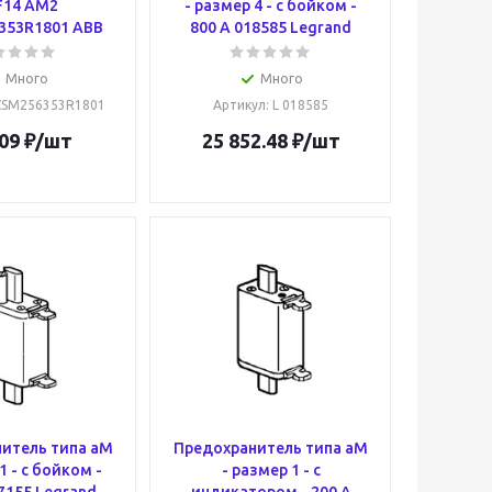
F14 AM2
- размер 4 - с бойком -
353R1801 ABB
800 A 018585 Legrand
Много
Много
2CSM256353R1801
Артикул
: L 018585
09
₽
/шт
25 852.48
₽
/шт
итель типа aM
Предохранитель типа aM
1 - с бойком -
- размер 1 - с