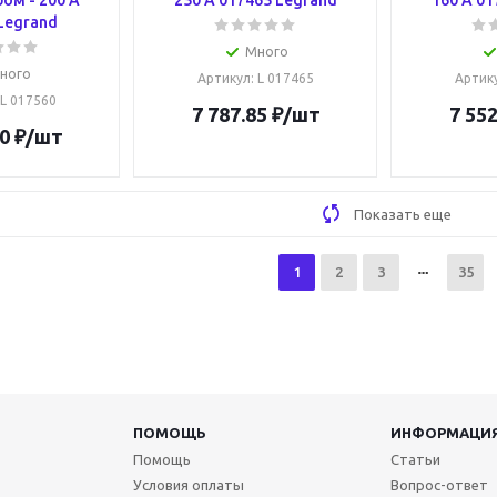
ом - 200 A
250 A 017465 Legrand
160 A 01
Legrand
Много
ного
Артикул
: L 017465
Артик
 L 017560
7 787.85
₽
/шт
7 552
0
₽
/шт
Показать еще
1
2
3
35
ПОМОЩЬ
ИНФОРМАЦИ
Помощь
Статьи
Условия оплаты
Вопрос-ответ