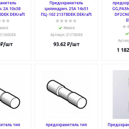
анитель
Предохранитель
предохр
. 2A 10x38
цилиндрич. 25A 14x51
GG,РАЗМ
0DEK DEKraft
ПЦ-102 21378DEK DEKraft
DF2CN0
E
ного
Много
 21360DEK
Артикул
: 21378DEK
Артик
₽
/шт
93.62
₽
/шт
1 182
итель тип
предохранитель тип
Предохран