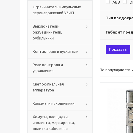
ABB
D
Ограничитель импульсных
перенапряжений УЗИП
Тип предохр
Выключатели-
разъединители,
Габарит пре
рубильники
Показать
Контакторы и пускатели
Реле контроля и
По популярности
управления
Светосигнальная
аппаратура
Клеммы и наконечники
Хомуты, площадки,
изолента, маркировка,
оплетка кабельная