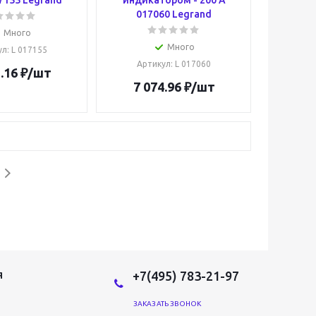
7155 Legrand
индикатором - 200 A
017060 Legrand
Много
Много
ул
: L 017155
Артикул
: L 017060
.16
₽
/шт
7 074.96
₽
/шт
+7(495) 783-21-97
Я
ЗАКАЗАТЬ ЗВОНОК