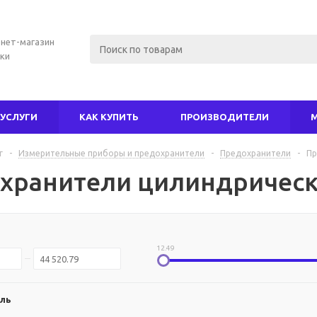
нет-магазин
ки
УСЛУГИ
КАК КУПИТЬ
ПРОИЗВОДИТЕЛИ
г
-
Измерительные приборы и предохранители
-
Предохранители
-
Пр
хранители цилиндричес
12.49
ль