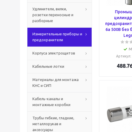
Удлинители, вилки,
Промыш
розетки переносные и
цилиндр
разборные
предохранит
6а 500В без 
Измерительные приборы и
Leg
предохранители
М
Корпуса электрощитов
Артикул
:
488.7
Кабельные лотки
Материалы для монтажа
КНС и СИП
Кабель-каналы и
монтажные коробки
Трубы гибкие, гладкие,
металлорукав и
аксессуары