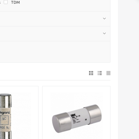
s
TDM