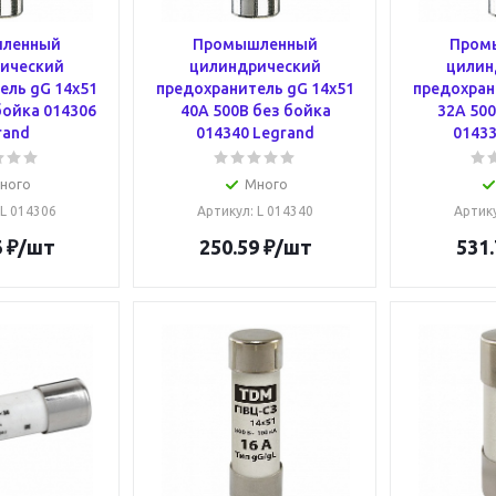
ленный
Промышленный
Пром
ический
цилиндрический
цилин
ель gG 14x51
предохранитель gG 14x51
предохран
бойка 014306
40А 500В без бойка
32А 500
rand
014340 Legrand
01433
ного
Много
 L 014306
Артикул
: L 014340
Артик
6
₽
/шт
250.59
₽
/шт
531.