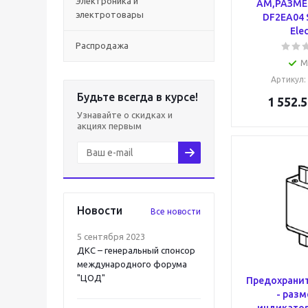
Электроника и
АМ,РАЗМЕР
электротовары
DF2EA04 
Elec
Распродажа
М
Артикул
Будьте всегда в курсе!
1 552.5
Узнавайте о скидках и
акциях первым
Новости
Все новости
5 сентября 2023
ДКС – генеральный спонсор
международного форума
"ЦОД"
Предохранит
- разме