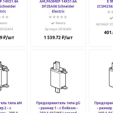
 14Х51.4А
АМ,РАЗМЕР 14Х51.6А
E 9
Schneider
DF2EA06 Schneider
2CSM256
tric
Electric
ного
Много
Артикул
: 
: DF2EA04
Артикул
: DF2EA06
401.
9
₽
/шт
1 539.72
₽
/шт
ель типа aM
Предохранитель типа gG
Предохран
р 2 - с
- размер 1 - с бойком -
- размер 