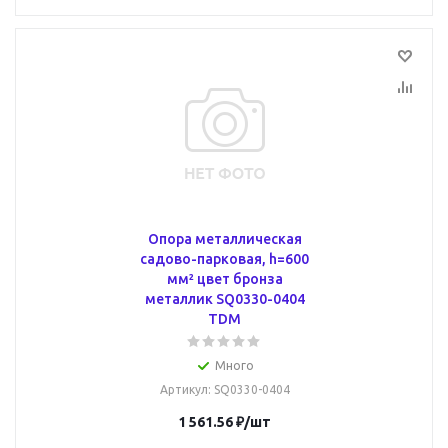
Опора металлическая
садово-парковая, h=600
мм² цвет бронза
металлик SQ0330-0404
TDM
Много
Артикул
: SQ0330-0404
1 561.56
₽
/шт