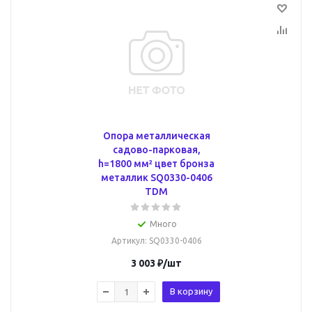
Опора металлическая
садово-парковая,
h=1800 мм² цвет бронза
металлик SQ0330-0406
TDM
Много
Артикул
: SQ0330-0406
3 003
₽
/шт
В корзину