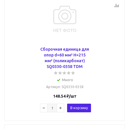
Сборочная единица для
опор d=60 мм² H=215
мм² (поликарбонат)
SQ0330-0358 TDM
Много
Артикул
: SQ0330-0358
148.54
₽
/шт
В корзину