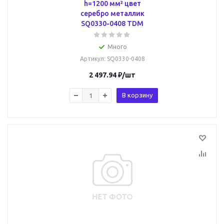
h=1200 мм² цвет
серебро металлик
SQ0330-0408 TDM
Много
Артикул
: SQ0330-0408
2 497.94
₽
/шт
В корзину