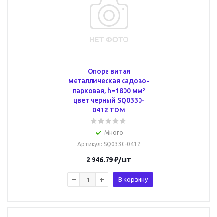
Опора витая
металлическая садово-
парковая, h=1800 мм²
цвет черный SQ0330-
0412 TDM
Много
Артикул
: SQ0330-0412
2 946.79
₽
/шт
В корзину