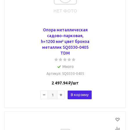
Опора металлическая
садово-парковая,
h=1200 мм² цвет бронза
металлик SQ0330-0405
TDM
Много
Артикул
: SQ0330-0405
2 497.94
₽
/шт
В корзину