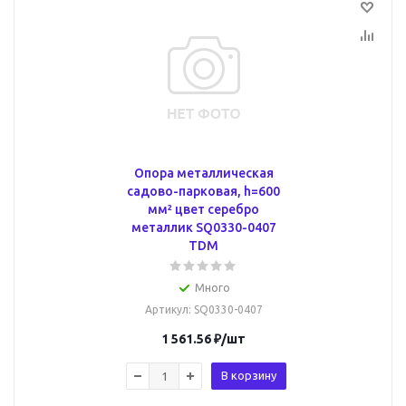
Опора металлическая
садово-парковая, h=600
мм² цвет серебро
металлик SQ0330-0407
TDM
Много
Артикул
: SQ0330-0407
1 561.56
₽
/шт
В корзину