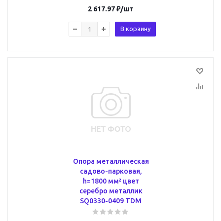
2 617.97
₽
/шт
В корзину
Опора металлическая
садово-парковая,
h=1800 мм² цвет
серебро металлик
SQ0330-0409 TDM