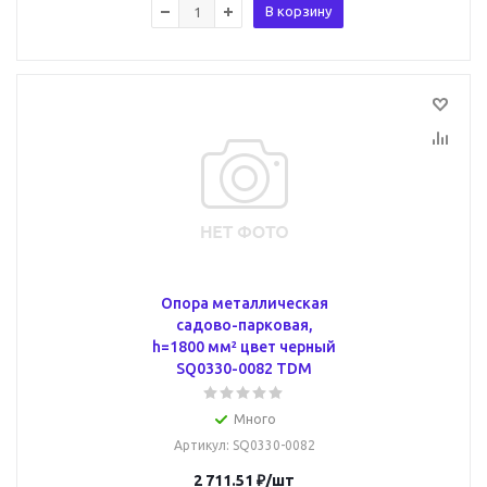
В корзину
Опора металлическая
садово-парковая,
h=1800 мм² цвет черный
SQ0330-0082 TDM
Много
Артикул
: SQ0330-0082
2 711.51
₽
/шт