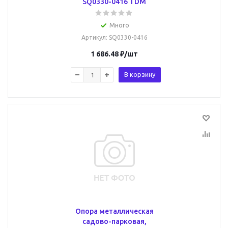
SQ0330-0416 TDM
Много
Артикул
: SQ0330-0416
1 686.48
₽
/шт
В корзину
Опора металлическая
садово-парковая,