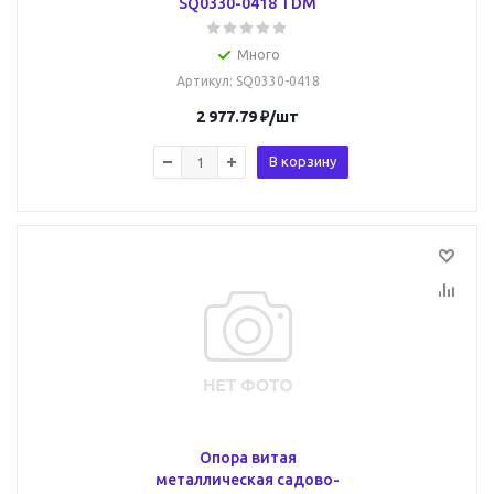
SQ0330-0418 TDM
Много
Артикул
: SQ0330-0418
2 977.79
₽
/шт
В корзину
Опора витая
металлическая садово-