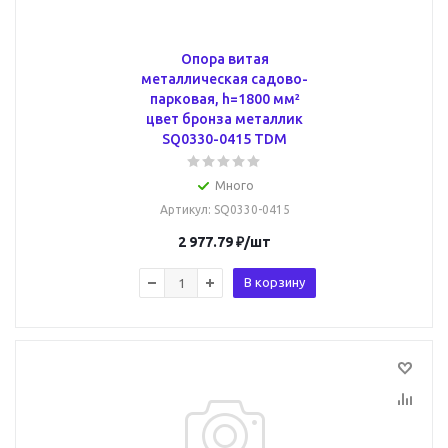
Опора витая
металлическая садово-
парковая, h=1800 мм²
цвет бронза металлик
SQ0330-0415 TDM
Много
Артикул
: SQ0330-0415
2 977.79
₽
/шт
В корзину