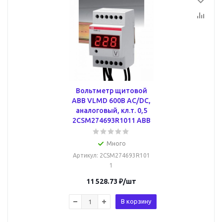
Вольтметр щитовой
ABB VLMD 600В AC/DC,
аналоговый, кл.т. 0,5
2CSM274693R1011 ABB
Много
Артикул
: 2CSM274693R101
1
11 528.73
₽
/шт
В корзину