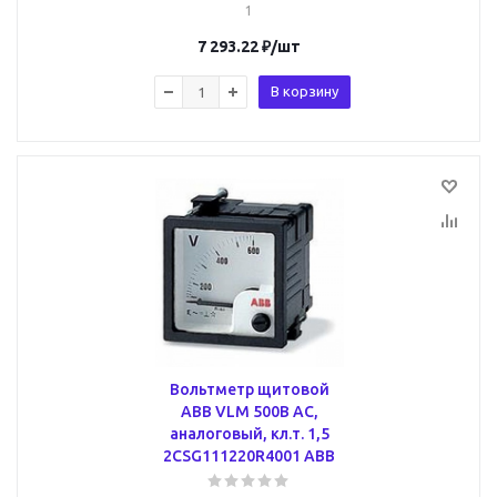
1
7 293.22
₽
/шт
В корзину
Вольтметр щитовой
ABB VLM 500В AC,
аналоговый, кл.т. 1,5
2CSG111220R4001 ABB