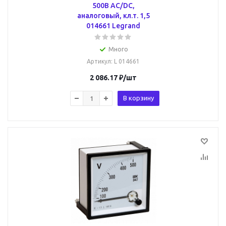
500В AC/DC,
аналоговый, кл.т. 1,5
014661 Legrand
Много
Артикул
: L 014661
2 086.17
₽
/шт
В корзину