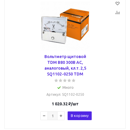
Вольтметр щитовой
TDM В80 300В AC,
аналоговый, кл.т. 2,5
SQ1102-0250 TDM
Много
Артикул
: SQ1102-0250
1 020.32
₽
/шт
В корзину