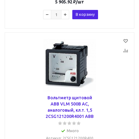
5 905.92
₽
/шт
В корзину
Вольтметр щитовой
ABB VLM 500В AC,
аналоговый, кл.т. 1,5
2CSG121200R4001 ABB
Много
Артикул
: 2CSG121200R400