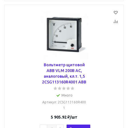
Вольтметр щитовой
ABB VLM 200В AC,
аналоговый, кл.т. 1,5
2CSG113160R4001 ABB
Много
Артикул
: 2CSG113160R400
1
5 905.92
₽
/шт