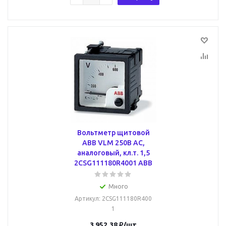
Вольтметр щитовой
ABB VLM 250В AC,
аналоговый, кл.т. 1,5
2CSG111180R4001 ABB
Много
Артикул
: 2CSG111180R400
1
3 952.38
₽
/шт