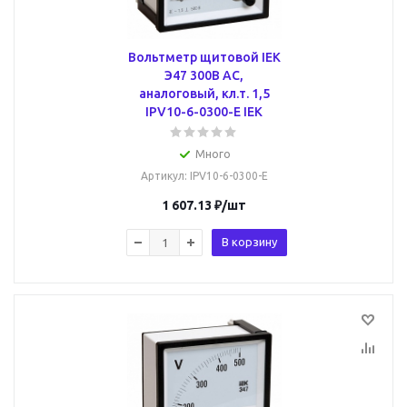
Вольтметр щитовой IEK
Э47 300В AC,
аналоговый, кл.т. 1,5
IPV10-6-0300-E IEK
Много
Артикул
: IPV10-6-0300-E
1 607.13
₽
/шт
В корзину