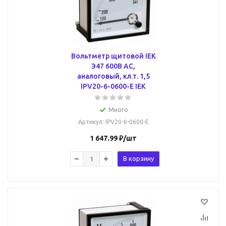
Вольтметр щитовой IEK
Э47 600В AC,
аналоговый, кл.т. 1,5
IPV20-6-0600-E IEK
Много
Артикул
: IPV20-6-0600-E
1 647.99
₽
/шт
В корзину