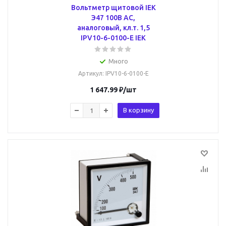
Вольтметр щитовой IEK
Э47 100В AC,
аналоговый, кл.т. 1,5
IPV10-6-0100-E IEK
Много
Артикул
: IPV10-6-0100-E
1 647.99
₽
/шт
В корзину