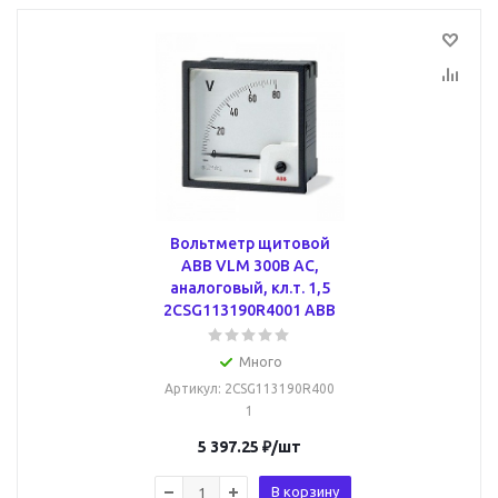
Вольтметр щитовой
ABB VLM 300В AC,
аналоговый, кл.т. 1,5
2CSG113190R4001 ABB
Много
Артикул
: 2CSG113190R400
1
5 397.25
₽
/шт
В корзину