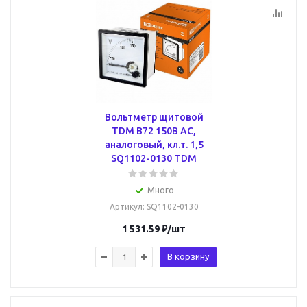
Вольтметр щитовой
TDM В72 150В AC,
аналоговый, кл.т. 1,5
SQ1102-0130 TDM
Много
Артикул
: SQ1102-0130
1 531.59
₽
/шт
В корзину