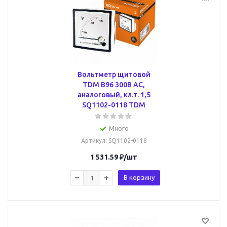
Вольтметр щитовой
TDM В96 300В AC,
аналоговый, кл.т. 1,5
SQ1102-0118 TDM
Много
Артикул
: SQ1102-0118
1 531.59
₽
/шт
В корзину