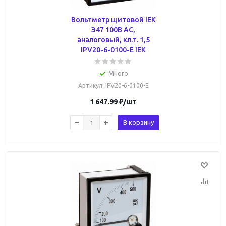
Вольтметр щитовой IEK
Э47 100В AC,
аналоговый, кл.т. 1,5
IPV20-6-0100-E IEK
Много
Артикул
: IPV20-6-0100-E
1 647.99
₽
/шт
В корзину