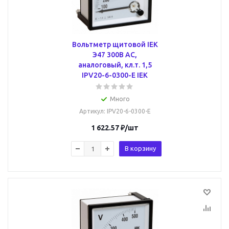
Вольтметр щитовой IEK
Э47 300В AC,
аналоговый, кл.т. 1,5
IPV20-6-0300-E IEK
Много
Артикул
: IPV20-6-0300-E
1 622.57
₽
/шт
В корзину