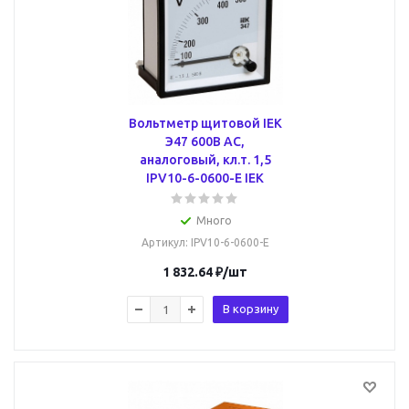
Вольтметр щитовой IEK
Э47 600В AC,
аналоговый, кл.т. 1,5
IPV10-6-0600-E IEK
Много
Артикул
: IPV10-6-0600-E
1 832.64
₽
/шт
В корзину