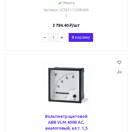
Много
Артикул
: 2CSG111220R400
1
3 784.40
₽
/шт
В корзину
Вольтметр щитовой
ABB VLM 400В AC,
аналоговый, кл.т. 1,5