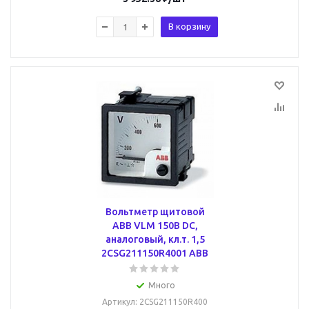
В корзину
Вольтметр щитовой
ABB VLM 150В DC,
аналоговый, кл.т. 1,5
2CSG211150R4001 ABB
Много
Артикул
: 2CSG211150R400