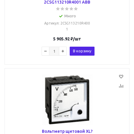
2CSG113210R4001 ABB
Много
Артикул
: 2CSG113210R400
1
5 905.92
₽
/шт
В корзину
Вольтметр щитовой XL?