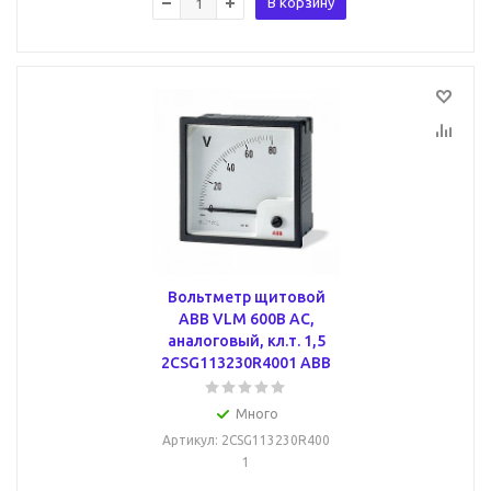
В корзину
Вольтметр щитовой
ABB VLM 600В AC,
аналоговый, кл.т. 1,5
2CSG113230R4001 ABB
Много
Артикул
: 2CSG113230R400
1