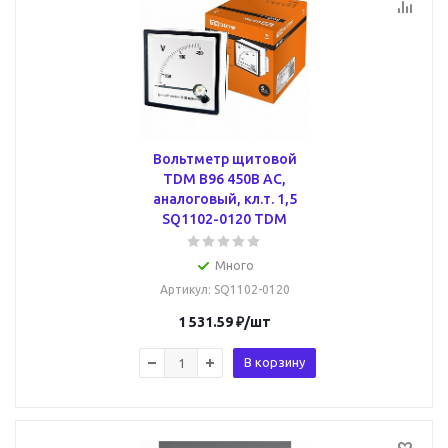
Вольтметр щитовой
TDM В96 450В AC,
аналоговый, кл.т. 1,5
SQ1102-0120 TDM
Много
Артикул
: SQ1102-0120
1 531.59
₽
/шт
В корзину