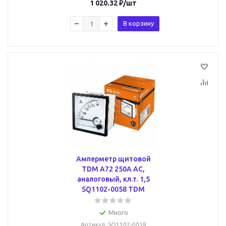
1 020.32
₽
/шт
В корзину
Амперметр щитовой
TDM А72 250А AC,
аналоговый, кл.т. 1,5
SQ1102-0058 TDM
Много
Артикул
: SQ1102-0058