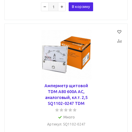
В корзину
Амперметр щитовой
TDM А80 600А AC,
аналоговый, кл.т. 2,5
SQ1102-0247 TDM
Много
Артикул
: SQ1102-0247