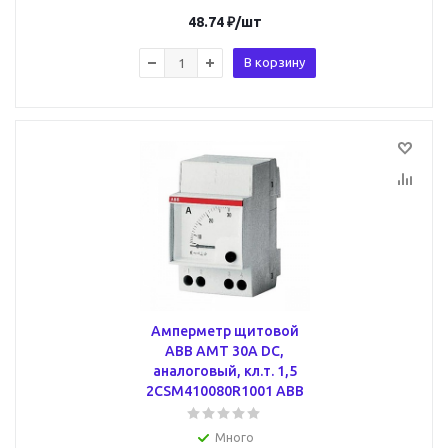
48.74
₽
/шт
В корзину
Амперметр щитовой
ABB AMT 30А DC,
аналоговый, кл.т. 1,5
2CSM410080R1001 ABB
Много