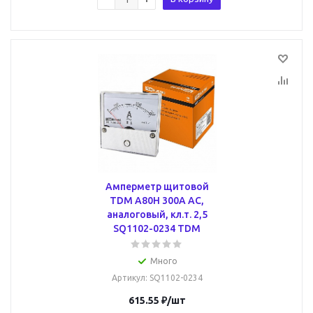
Амперметр щитовой
TDM А80Н 300А AC,
аналоговый, кл.т. 2,5
SQ1102-0234 TDM
Много
Артикул
: SQ1102-0234
615.55
₽
/шт