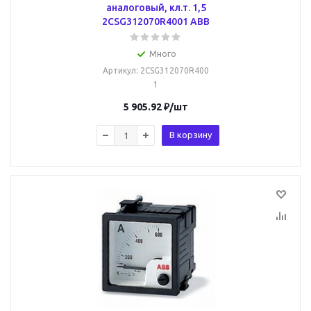
аналоговый, кл.т. 1,5
2CSG312070R4001 ABB
Много
Артикул
: 2CSG312070R400
1
5 905.92
₽
/шт
В корзину