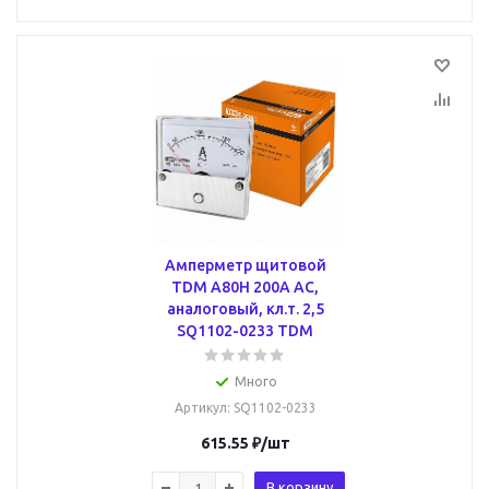
Амперметр щитовой
TDM А80Н 200А AC,
аналоговый, кл.т. 2,5
SQ1102-0233 TDM
Много
Артикул
: SQ1102-0233
615.55
₽
/шт
В корзину