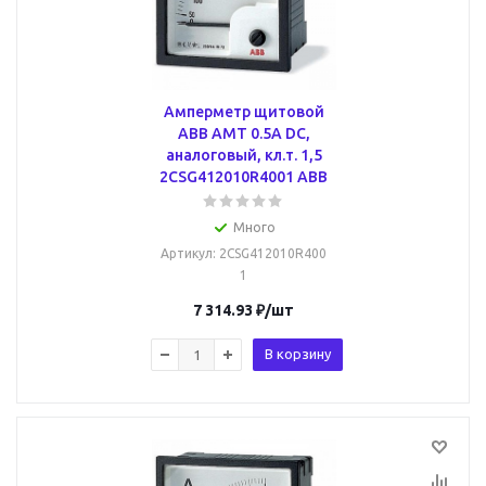
Амперметр щитовой
ABB AMT 0.5А DC,
аналоговый, кл.т. 1,5
2CSG412010R4001 ABB
Много
Артикул
: 2CSG412010R400
1
7 314.93
₽
/шт
В корзину