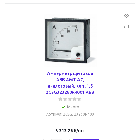
Амперметр щитовой
ABB AMT AC,
аналоговый, кл.т. 1,5
2CSG323260R4001 ABB
Много
Артикул
: 2CSG323260R400
1
5 313.26
₽
/шт