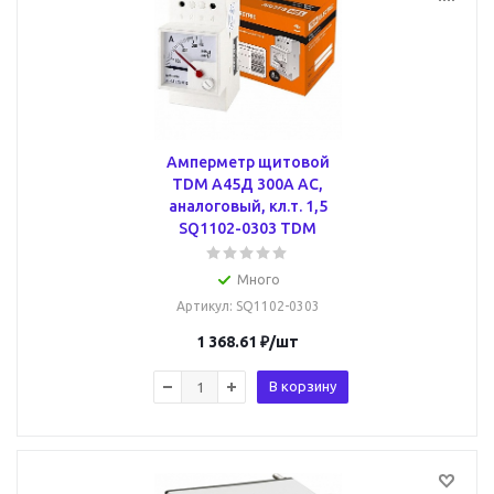
Амперметр щитовой
TDM А45Д 300А AC,
аналоговый, кл.т. 1,5
SQ1102-0303 TDM
Много
Артикул
: SQ1102-0303
1 368.61
₽
/шт
В корзину