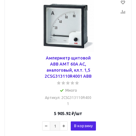
Амперметр щитовой
ABB AMT 60А AC,
аналоговый, кл.т. 1,5
2CSG313110R4001 ABB
Много
Артикул
: 2CSG313110R400
1
5 905.92
₽
/шт
В корзину