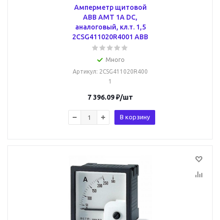
Амперметр щитовой
ABB AMT 1А DC,
аналоговый, кл.т. 1,5
2CSG411020R4001 ABB
Много
Артикул
: 2CSG411020R400
1
7 396.09
₽
/шт
В корзину