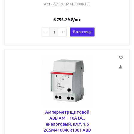
Артикул
: 2CSM410080R100
1
6 755.29
₽
/шт
В корзину
Амперметр щитовой
ABB AMT 10А DC,
аналоговый, кл.т. 1,5
2CSM410040R1001 ABB