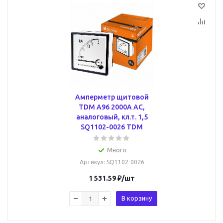
Амперметр щитовой
TDM A96 2000А AC,
аналоговый, кл.т. 1,5
SQ1102-0026 TDM
Много
Артикул
: SQ1102-0026
1 531.59
₽
/шт
В корзину