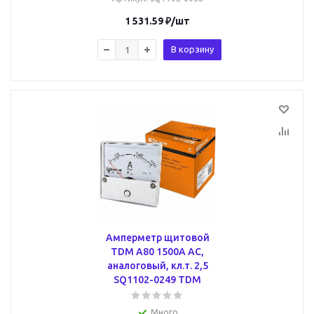
1 531.59
₽
/шт
В корзину
Амперметр щитовой
TDM А80 1500А AC,
аналоговый, кл.т. 2,5
SQ1102-0249 TDM
Много