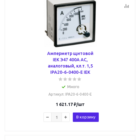
Амперметр щитовой
IEK Э47 400А AC,
аналоговый, кл.т. 1,5
IPA20-6-0400-E IEK
Много
Артикул
: IPA20-6-0400-E
1 621.17
₽
/шт
В корзину