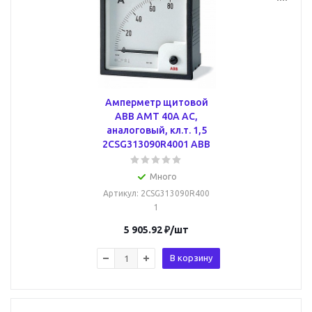
Амперметр щитовой
ABB AMT 40А AC,
аналоговый, кл.т. 1,5
2CSG313090R4001 ABB
Много
Артикул
: 2CSG313090R400
1
5 905.92
₽
/шт
В корзину