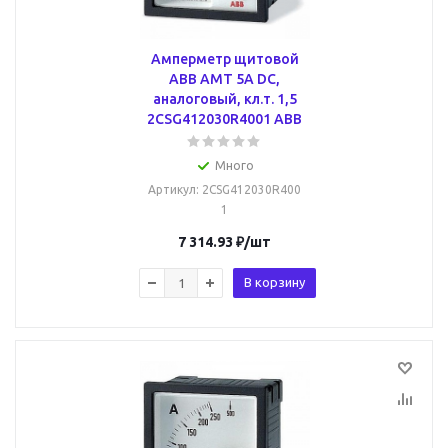
Амперметр щитовой
ABB AMT 5А DC,
аналоговый, кл.т. 1,5
2CSG412030R4001 ABB
Много
Артикул
: 2CSG412030R400
1
7 314.93
₽
/шт
В корзину