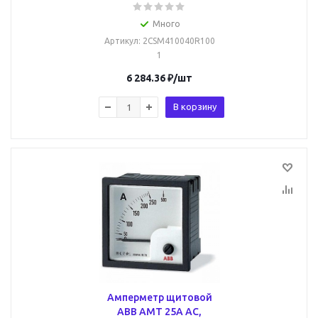
Много
Артикул
: 2CSM410040R100
1
6 284.36
₽
/шт
В корзину
Амперметр щитовой
ABB AMT 25А AC,