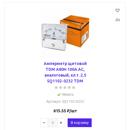
Амперметр щитовой
TDM А80Н 100А AC,
аналоговый, кл.т. 2,5
SQ1102-0232 TDM
Много
Артикул
: SQ1102-0232
615.55
₽
/шт
В корзину