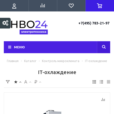
+7(495) 783-21-97
МЕНЮ
Главная
-
Каталог
-
Контроль микроклимата
-
IT-охлаждение
IT-охлаждение