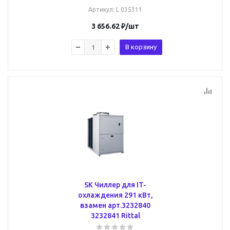
Артикул
: L 035311
3 656.62
₽
/шт
В корзину
SK Чиллер для IT-
охлаждения 291 кВт,
взамен арт.3232840
3232841 Rittal