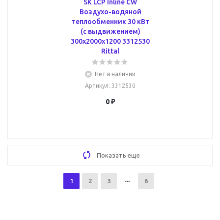
SK LCP Inline CW
Воздухо-водяной
теплообменник 30 кВт
(с выдвижением)
300x2000x1200 3312530
Rittal
Нет в наличии
Артикул
: 3312530
0 ₽
Показать еще
1
2
3
6