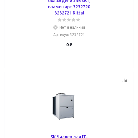
охлаждения 36 кВт,
взамен арт.3232720
3232721 Rittal
Нет в наличии
Артикул
: 3232721
0 ₽
SK Чиллер для IT-