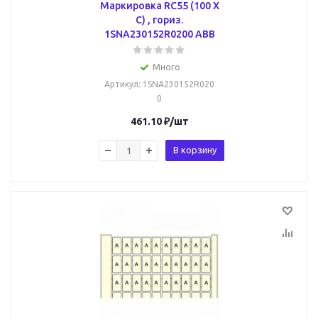
Маркировка RC55 (100 X
C) , гориз.
1SNA230152R0200 ABB
Много
Артикул
: 1SNA230152R020
0
461.10
₽
/шт
В корзину