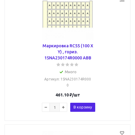
Маркировка RC55 (100 X
Y) , гориз.
1SNA230174R0000 ABB
Много
Артикул
: 1SNA230174R000
0
461.10
₽
/шт
В корзину