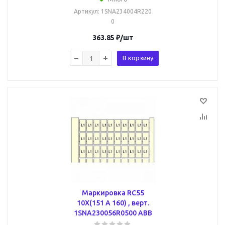
Артикул
: 1SNA234004R220
0
363.85
₽
/шт
В корзину
Маркировка RC55
10X(151 A 160) , верт.
1SNA230056R0500 ABB