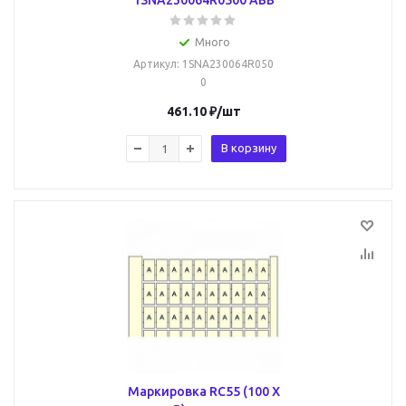
1SNA230064R0500 ABB
Много
Артикул
: 1SNA230064R050
0
461.10
₽
/шт
В корзину
Маркировка RC55 (100 X