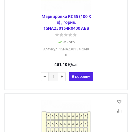
Маркировка RC55 (100 X
E) , гориз.
1SNA230154R0400 ABB
Много
Артикул
: 1SNA230154R040
0
461.10
₽
/шт
В корзину