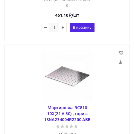
0
461.10
₽
/шт
В корзину
Маркировка RC810
10X(21 A 30) , гориз.
1SNA234004R2200 ABB
Много