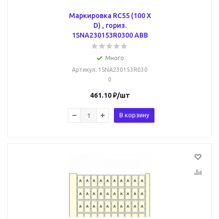
Маркировка RC55 (100 X
D) , гориз.
1SNA230153R0300 ABB
Много
Артикул
: 1SNA230153R030
0
461.10
₽
/шт
В корзину