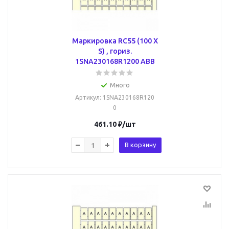
Маркировка RC55 (100 X
S) , гориз.
1SNA230168R1200 ABB
Много
Артикул
: 1SNA230168R120
0
461.10
₽
/шт
В корзину