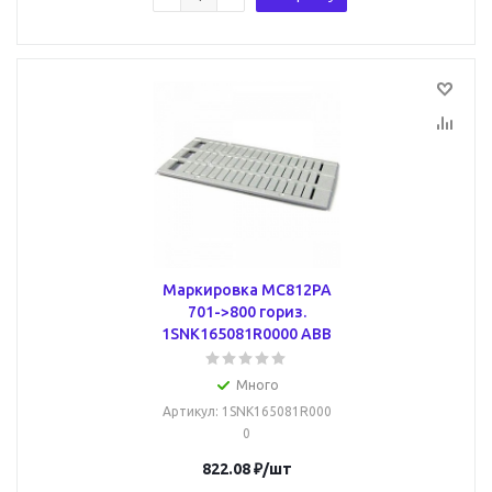
Маркировка MC812PA
701->800 гориз.
1SNK165081R0000 ABB
Много
Артикул
: 1SNK165081R000
0
822.08
₽
/шт