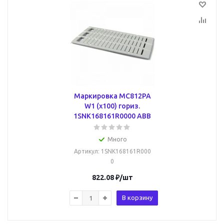
Маркировка MC812PA
W1 (x100) гориз.
1SNK168161R0000 ABB
Много
Артикул
: 1SNK168161R000
0
822.08
₽
/шт
В корзину