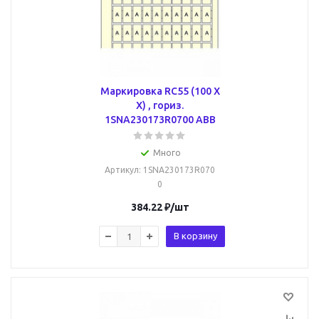
Маркировка RC55 (100 X
X) , гориз.
1SNA230173R0700 ABB
Много
Артикул
: 1SNA230173R070
0
384.22
₽
/шт
В корзину