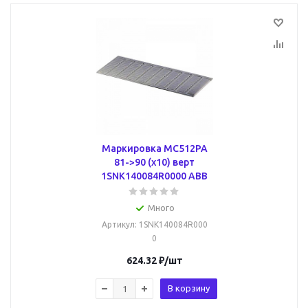
Маркировка MC512PA
81->90 (x10) верт
1SNK140084R0000 ABB
Много
Артикул
: 1SNK140084R000
0
624.32
₽
/шт
В корзину