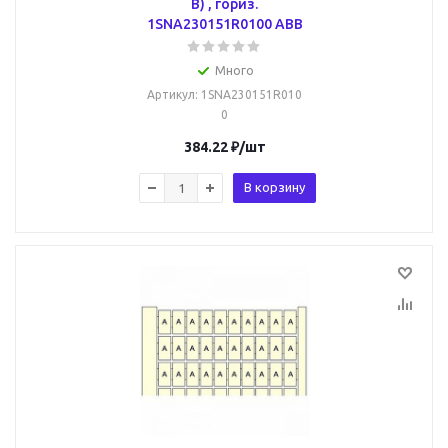
B) , гориз.
1SNA230151R0100 ABB
Много
Артикул
: 1SNA230151R010
0
384.22
₽
/шт
В корзину