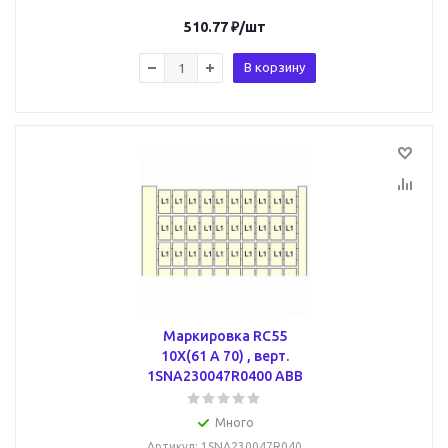
510.77
₽
/шт
В корзину
Маркировка RC55
10X(61 A 70) , верт.
1SNA230047R0400 ABB
Много
Артикул
: 1SNA230047R040