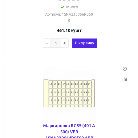
Много
Артикул
: 1SNA230056R050
0
461.10
₽
/шт
В корзину
Маркировка RC55 (401 A
500) VER