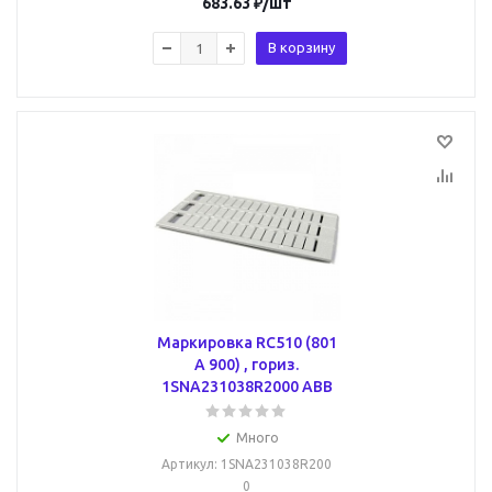
683.63
₽
/шт
В корзину
Маркировка RC510 (801
A 900) , гориз.
1SNA231038R2000 ABB
Много
Артикул
: 1SNA231038R200
0