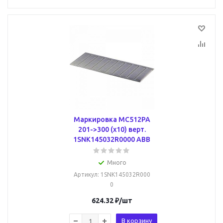
Маркировка MC512PA
201->300 (x10) верт.
1SNK145032R0000 ABB
Много
Артикул
: 1SNK145032R000
0
624.32
₽
/шт
В корзину