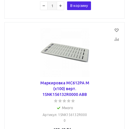
В корзину
Маркировка MC612PA M
(x100) верт.
1SNK156132R0000 ABB
Много
Артикул
: 1SNK156132R000
0