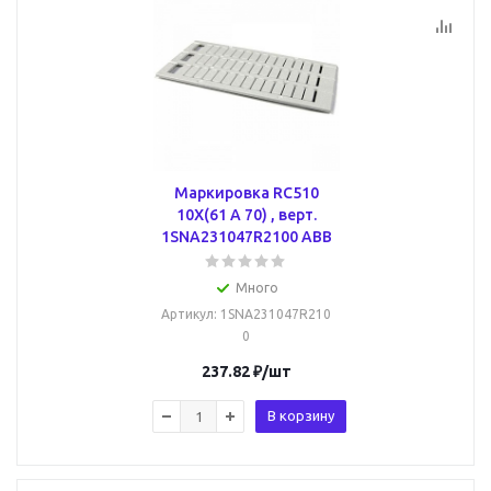
Маркировка RC510
10X(61 A 70) , верт.
1SNA231047R2100 ABB
Много
Артикул
: 1SNA231047R210
0
237.82
₽
/шт
В корзину