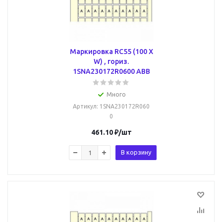
Маркировка RC55 (100 X
W) , гориз.
1SNA230172R0600 ABB
Много
Артикул
: 1SNA230172R060
0
461.10
₽
/шт
В корзину