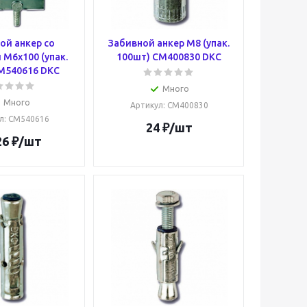
ой анкер со
Забивной анкер М8 (упак.
М6х100 (упак.
100шт) CM400830 DKC
M540616 DKC
Много
Много
Артикул
: CM400830
л
: CM540616
24
₽
/шт
26
₽
/шт