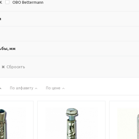
EK
OBO Bettermann
я
ьбы, мм
Сбросить
По алфавиту
По цене