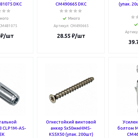
81075 DKC
CM490665 DKC
(упак. 2
ного
Много
 CM481075
Артикул
: CM490665
Артику
₽
/шт
28.55
₽
/шт
39.
тальной
Огнестойкий винтовой
Усилен
8 CLP1M-AS-
анкер 5x50ммHMS-
болтом М6
IEK
KS5X50 (упак. 200шт)
CM46