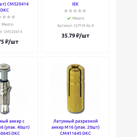
0шт) CM520414
IEK
DKC
Много
Много
Артикул
: CLP1M-AL-8
л
: CM520414
35.79
₽
/шт
75
₽
/шт
ный анкер с
Латунный разрезной
 (упак. 40шт)
анкер М16 (упак. 20шт)
0645 DKC
CM411645 DKC