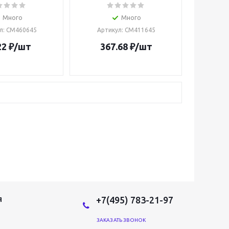
Много
Много
л
: CM460645
Артикул
: CM411645
22
₽
/шт
367.68
₽
/шт
+7(495) 783-21-97
Я
ЗАКАЗАТЬ ЗВОНОК