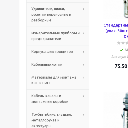
Удлинители, вилки,
розетки переносные и
разборные
Стандартны
(упак. 30ш
Измерительные приборы и
D
предохранители
М
Корпуса электрощитов
Артикул
:
Кабельные лотки
75.50
Материалы для монтажа
КНС и СИП
Кабель-каналы и
монтажные коробки
Трубы гибкие, гладкие,
металлорукав и
аксессуары