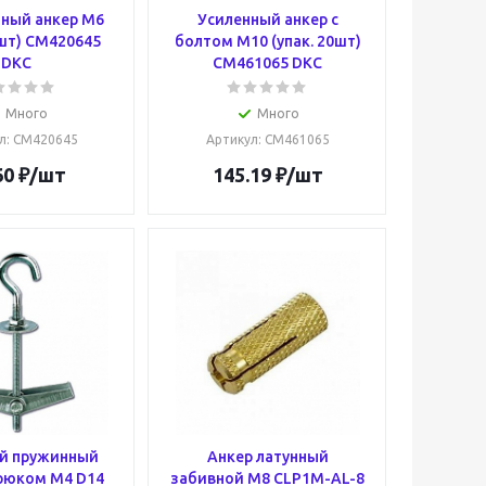
ный анкер М6
Усиленный анкер с
0шт) CM420645
болтом М10 (упак. 20шт)
DKC
CM461065 DKC
Много
Много
л
: CM420645
Артикул
: CM461065
60
₽
/шт
145.19
₽
/шт
й пружинный
Анкер латунный
крюком М4 D14
забивной М8 CLP1M-AL-8