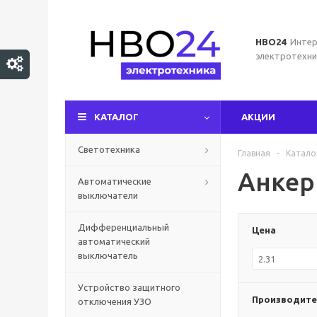
НВО24
Интер
электротехни
КАТАЛОГ
АКЦИИ
Светотехника
Главная
-
Катало
Анке
Автоматические
выключатели
Дифференциальный
Цена
автоматический
выключатель
Устройство защитного
Производите
отключения УЗО