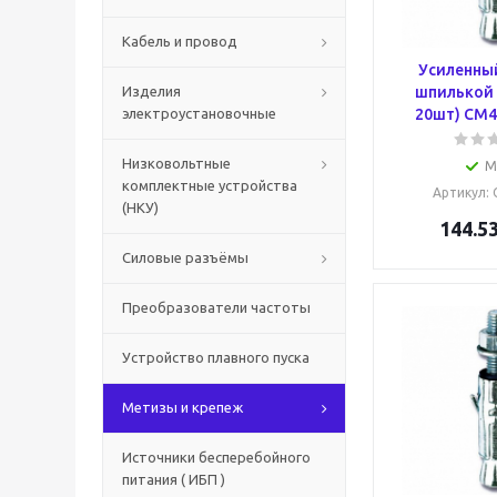
Кабель и провод
Усиленный
Изделия
шпилькой 
электроустановочные
20шт) CM4
Низковольтные
М
комплектные устройства
Артикул
:
(НКУ)
144.5
Силовые разъёмы
Преобразователи частоты
Устройство плавного пуска
Метизы и крепеж
Источники бесперебойного
питания ( ИБП )