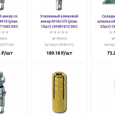
 анкер со
Усиленный клиновой
Складн
М10 (упак.
анкер М16х125 (упак.
шпилькой 
71065 DKC
15шт) CM481612 DKC
25шт) C
ного
Много
 CM471065
Артикул
: CM481612
Артику
3
₽
/шт
189.18
₽
/шт
73.