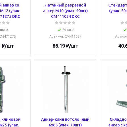
 анкер со
Латунный разрезной
Стандарт
М12 (упак.
анкер М10 (упак. 90шт)
(упак. 5
71275 DKC
CM411034 DKC
ного
Много
 CM471275
Артикул
: CM411034
Артику
2
₽
/шт
86.19
₽
/шт
40.
 клиновой
Анкер-клин потолочный
Складно
х75 (упак.
6x65 (упак. 70шт)
анкер с 