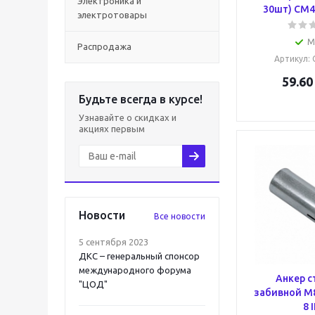
Электроника и
30шт) CM4
электротовары
М
Распродажа
Артикул
:
59.60
Будьте всегда в курсе!
Узнавайте о скидках и
акциях первым
Новости
Все новости
5 сентября 2023
ДКС – генеральный спонсор
международного форума
Анкер с
"ЦОД"
забивной М
8 