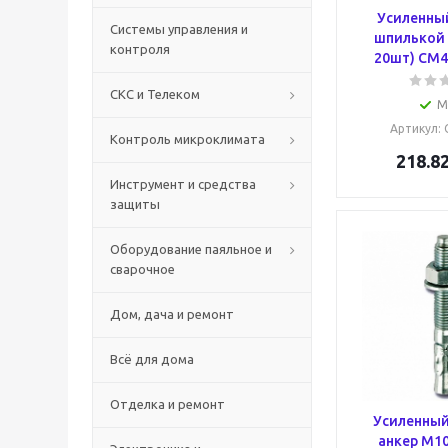
Усиленный
Системы управления и
шпилькой 
контроля
20шт) CM4
СКС и Телеком
М
Артикул
:
Контроль микроклимата
218.8
Инструмент и средства
защиты
Оборудование паяльное и
сварочное
Дом, дача и ремонт
Всё для дома
Отделка и ремонт
Усиленный
анкер М10