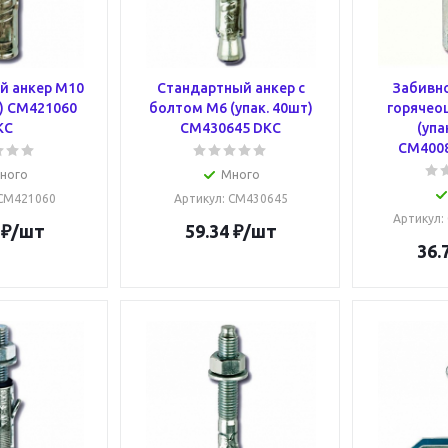
й анкер М10
Стандартный анкер с
Забивно
т) CM421060
болтом М6 (упак. 40шт)
горячео
KC
CM430645 DKC
(упа
CM400
ного
Много
 CM421060
Артикул
: CM430645
Артикул
:
₽
/шт
59.34
₽
/шт
36.