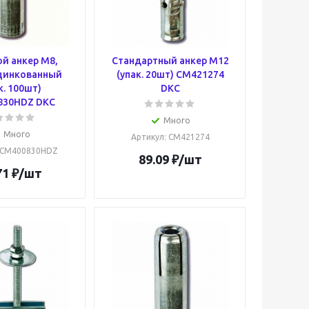
й анкер М8,
Стандартный анкер М12
цинкованный
(упак. 20шт) CM421274
к. 100шт)
DKC
830HDZ DKC
Много
Много
Артикул
: CM421274
 CM400830HDZ
89.09
₽
/шт
71
₽
/шт