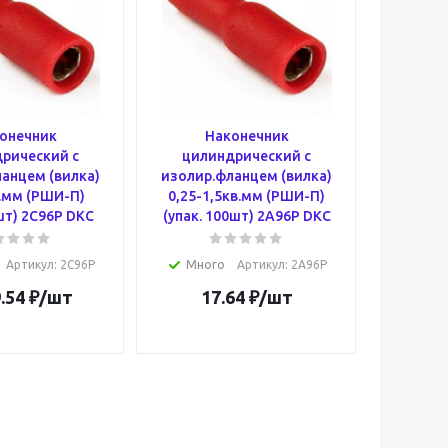
онечник
Наконечник
рический с
цилиндрический с
анцем (вилка)
изолир.фланцем (вилка)
в.мм (РШИ-П)
0,25-1,5кв.мм (РШИ-П)
0шт) 2C96P DKC
(упак. 100шт) 2A96P DKC
Артикул
: 2C96P
Много
Артикул
: 2A96P
.54
₽
/шт
17.64
₽
/шт