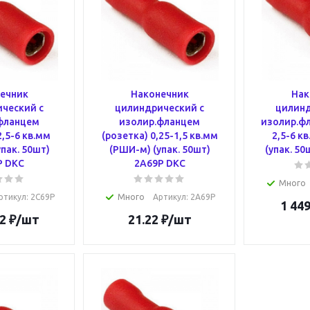
ечник
Наконечник
Нак
ческий с
цилиндрический с
цилинд
фланцем
изолир.фланцем
изолир.фл
2,5-6 кв.мм
(розетка) 0,25-1,5 кв.мм
2,5-6 к
пак. 50шт)
(РШИ-м) (упак. 50шт)
(упак. 5
P DKC
2A69P DKC
Много
ртикул
: 2C69P
Много
Артикул
: 2A69P
1 449
2
₽
/шт
21.22
₽
/шт