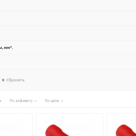
, мм².
Сбросить
По алфавиту
По цене