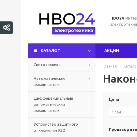
НВО24
Интер
электротехни
КАТАЛОГ
АКЦИИ
Светотехника
Главная
-
Катало
Након
Автоматические
выключатели
Дифференциальный
Цена
автоматический
выключатель
Устройство защитного
Производите
отключения УЗО