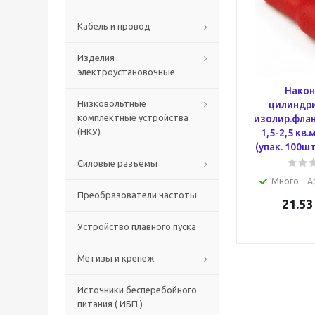
Кабель и провод
Изделия
электроустановочные
Након
Низковольтные
цилиндри
комплектные устройства
изолир.флан
(НКУ)
1,5-2,5 кв
(упак. 100ш
Силовые разъёмы
Много
А
Преобразователи частоты
21.53
Устройство плавного пуска
Метизы и крепеж
Источники бесперебойного
питания ( ИБП )