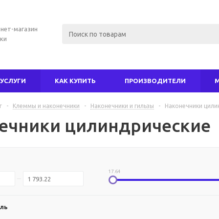
нет-магазин
ки
УСЛУГИ
КАК КУПИТЬ
ПРОИЗВОДИТЕЛИ
г
-
Клеммы и наконечники
-
Наконечники и гильзы
-
Наконечники цили
ечники цилиндрические
17.64
ль