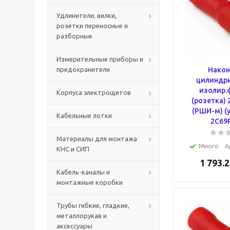
Удлинители, вилки,
розетки переносные и
разборные
Измерительные приборы и
предохранители
Након
цилиндри
изолир.
Корпуса электрощитов
(розетка) 
(РШИ-м) (у
Кабельные лотки
2C69
Материалы для монтажа
Много
А
КНС и СИП
1 793.2
Кабель-каналы и
монтажные коробки
Трубы гибкие, гладкие,
металлорукав и
аксессуары