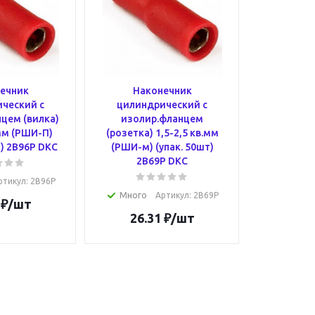
ечник
Наконечник
ческий с
цилиндрический с
цем (вилка)
изолир.фланцем
.мм (РШИ-П)
(розетка) 1,5-2,5 кв.мм
т) 2B96P DKC
(РШИ-м) (упак. 50шт)
2B69P DKC
ртикул
: 2B96P
Много
Артикул
: 2B69P
₽
/шт
26.31
₽
/шт