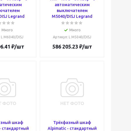
атическим
автоматическим
ючателем
выключателем
ISJ Legrand
M5040/DISJ Legrand
Много
Много
: L M6040/DISJ
Артикул
: L M5040/DISJ
6.41
₽
/шт
586 205.23
₽
/шт
азный шкаф
Трёхфазный шкаф
 - стандартный
Alpimatic - стандартный