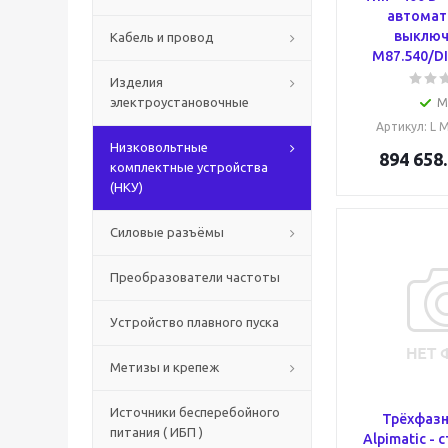
автомат
выключ
Кабель и провод
M87.540/DI
Изделия
электроустановочные
М
Артикул
: L 
Низковольтные
894 658
комплектные устройства
(НКУ)
Силовые разъёмы
Преобразователи частоты
Устройство плавного пуска
Метизы и крепеж
Источники бесперебойного
Трёхфаз
питания ( ИБП )
Alpimatic -