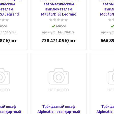
ическим
автоматическим
автом
ателем
выключателем
выкл
SJ Legrand
M7540/DISJ Legrand
M6040/D
ного
Много
M87.540/DISJ
Артикул
: L M7540/DISJ
Артикул
.87
₽
/шт
738 471.06
₽
/шт
666 89
ный шкаф
Трёхфазный шкаф
Трёхф
 стандартный
Alpimatic - стандартный
Alpimatic