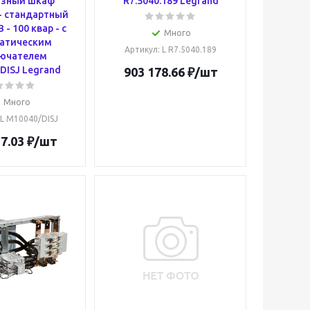
азный шкаф
R7.5040.189 Legrand
 - стандартный
В - 100 квар - c
Много
атическим
Артикул
: L R7.5040.189
ючателем
DISJ Legrand
903 178.66
₽
/шт
Много
 L M10040/DISJ
7.03
₽
/шт