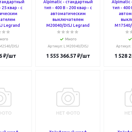
 стандартный
Alpimatic - стандартный
Alpimatic
- 25 квар - c
тип - 400 В - 200 квар - c
тип - 400 
ическим
автоматическим
автом
ателем
выключателем
выкл
J Legrand
M20040/DISJ Legrand
M17540/
ного
Много
 M2540/DISJ
Артикул
: L M20040/DISJ
Артикул
:
6
₽
/шт
1 555 366.57
₽
/шт
1 528 2