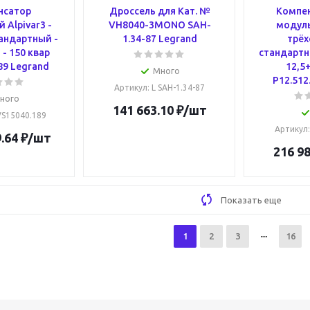
нсатор
Дроссель для Кат. №
Компе
 Alpivar3 -
VH8040-3MONO SAH-
модуль
тандартный -
1.34-87 Legrand
трёх
 - 150 квар
стандартны
89 Legrand
12,5
Много
P12.512
Артикул
: L SAH-1.34-87
ного
141 663.10
₽
/шт
 VS15040.189
Артикул
.64
₽
/шт
216 98
Показать еще
1
2
3
16