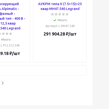
нсирующий
АУКРМ типа H (7.5+15)+25
 Alpimatic -
квар MH47.540 Legrand
фазный -
й тип - 400 В -
Много
+12,5 квар
Артикул
: L MH47.540
.540 Legrand
291 904.28
₽
/шт
Много
: L P12.512.540
9.18
₽
/шт