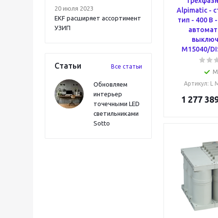
Трёхфаз
20 июля 2023
Alpimatic -
EKF расширяет ассортимент
тип - 400 В -
УЗИП
автомат
выключ
M15040/DI
Статьи
Все статьи
М
Артикул
: L
Обновляем
интерьер
1 277 389
точечными LED
светильниками
Sotto