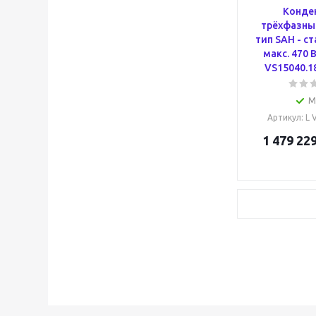
Конде
трёхфазный
тип SAH - с
макс. 470 В
VS15040.1
М
Артикул
: L
1 479 229