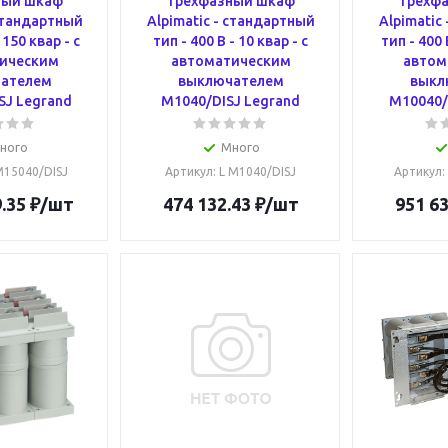
ный шкаф
Трёхфазный шкаф
Трёхф
 стандартный
Alpimatic - стандартный
Alpimatic
 150 квар - c
тип - 400 В - 10 квар - c
тип - 400 
ическим
автоматическим
автом
ателем
выключателем
выкл
SJ Legrand
M1040/DISJ Legrand
M10040/
ного
Много
 M15040/DISJ
Артикул
: L M1040/DISJ
Артикул
:
.35
₽
/шт
474 132.43
₽
/шт
951 63