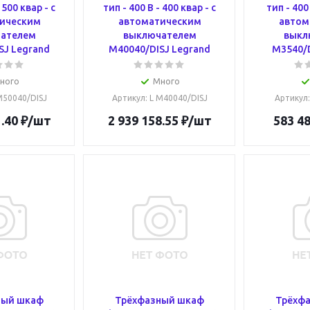
 500 квар - c
тип - 400 В - 400 квар - c
тип - 400 
ическим
автоматическим
автом
ателем
выключателем
выкл
SJ Legrand
M40040/DISJ Legrand
M3540/D
ного
Много
 M50040/DISJ
Артикул
: L M40040/DISJ
Артикул
.40
₽
/шт
2 939 158.55
₽
/шт
583 48
ный шкаф
Трёхфазный шкаф
Трёхф