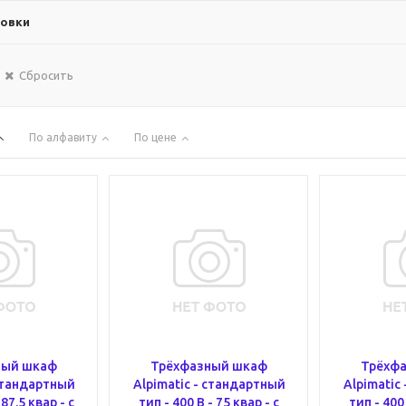
новки
Сбросить
По алфавиту
По цене
ный шкаф
Трёхфазный шкаф
Трёхф
 стандартный
Alpimatic - стандартный
Alpimatic
 87.5 квар - c
тип - 400 В - 75 квар - c
тип - 400 