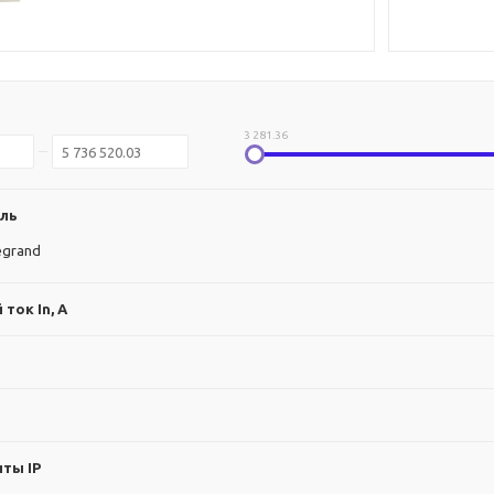
3 281.36
ль
egrand
ток In, А
ты IP