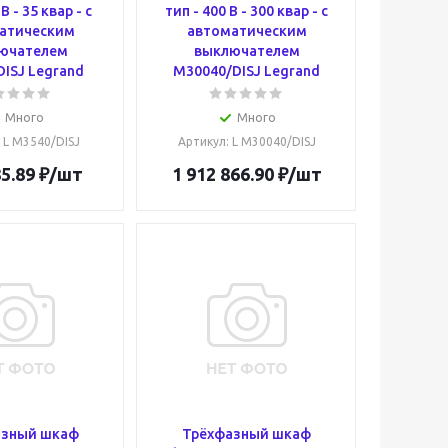
В - 35 квар - c
тип - 400 В - 300 квар - c
атическим
автоматическим
ючателем
выключателем
ISJ Legrand
M30040/DISJ Legrand
Много
Много
: L M3540/DISJ
Артикул
: L M30040/DISJ
5.89
₽
/шт
1 912 866.90
₽
/шт
азный шкаф
Трёхфазный шкаф