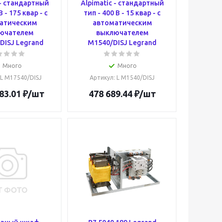
 - стандартный
Alpimatic - стандартный
В - 175 квар - c
тип - 400 В - 15 квар - c
атическим
автоматическим
ючателем
выключателем
DISJ Legrand
M1540/DISJ Legrand
Много
Много
 L M17540/DISJ
Артикул
: L M1540/DISJ
83.01
₽
/шт
478 689.44
₽
/шт