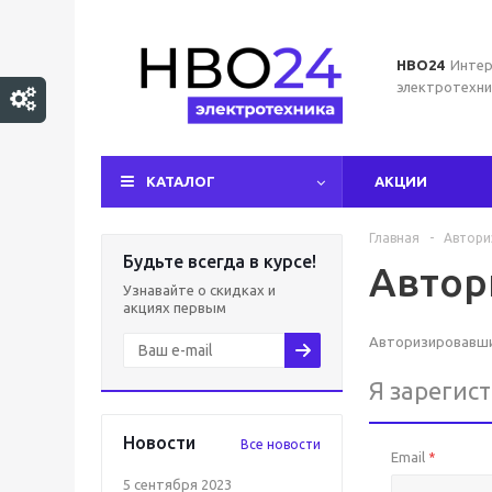
НВО24
Интер
электротехни
КАТАЛОГ
АКЦИИ
Главная
-
Автори
Будьте всегда в курсе!
Автор
Узнавайте о скидках и
акциях первым
Авторизировавшис
Я зарегис
Новости
Все новости
Email
*
5 сентября 2023