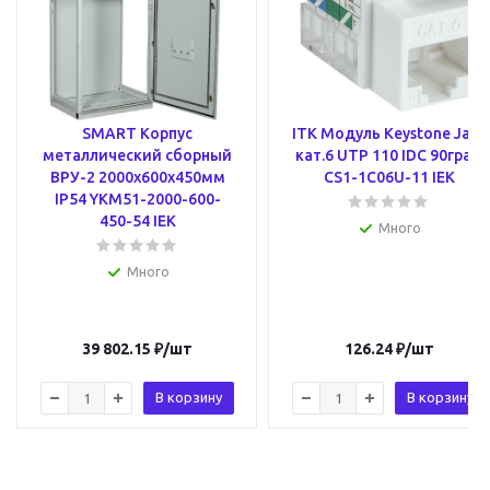
SMART Корпус
ITK Модуль Keystone Jack
металлический сборный
кат.6 UTP 110 IDC 90град
ВРУ-2 2000х600х450мм
CS1-1C06U-11 IEK
IP54 YKM51-2000-600-
450-54 IEK
Много
Много
39 802.15
₽
/шт
126.24
₽
/шт
В корзину
В корзину