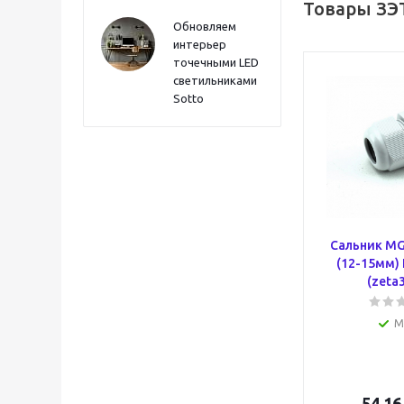
Товары ЗЭ
Обновляем
интерьер
точечными LED
светильниками
Sotto
Сальник MG
(12-15мм) 
(zeta
М
54.16