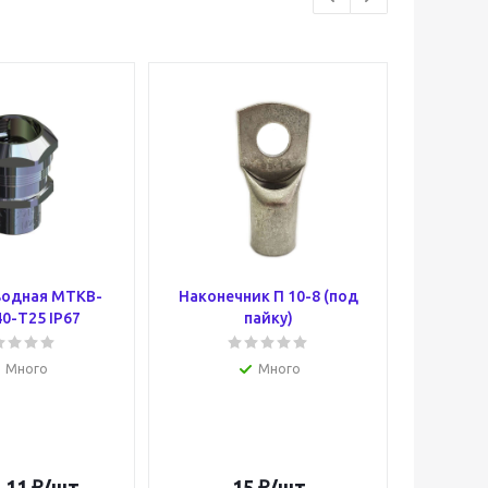
водная МТКВ-
Наконечник П 10-8 (под
Муфта
0-Т25 IP67
пайку)
Много
Много
.11
₽
/шт
15
₽
/шт
1 4