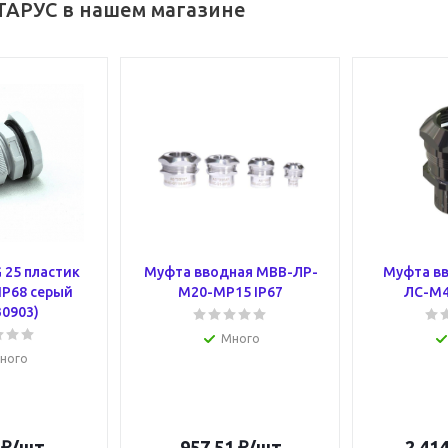
ТАРУС в нашем магазине
 25 пластик
Муфта вводная МВВ-ЛР-
Муфта в
IP68 серый
М20-МР15 IP67
ЛС-М4
30903)
Много
ного
₽
/шт
957.51
₽
/шт
2 414