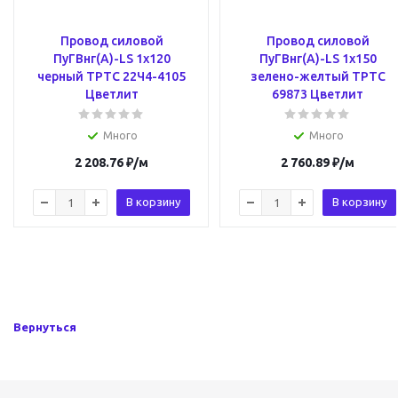
Провод силовой
Провод силовой
ПуГВнг(A)-LS 1х120
ПуГВнг(A)-LS 1х150
черный ТРТС 22Ч4-4105
зелено-желтый ТРТС
Цветлит
69873 Цветлит
Много
Много
2 208.76
₽
/м
2 760.89
₽
/м
В корзину
В корзину
Вернуться