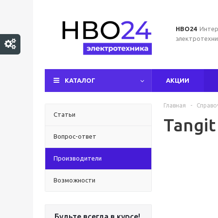
НВО24
Интер
электротехни
КАТАЛОГ
АКЦИИ
Главная
-
Справо
Статьи
Tangit
Вопрос-ответ
Производители
Возможности
Будьте всегда в курсе!