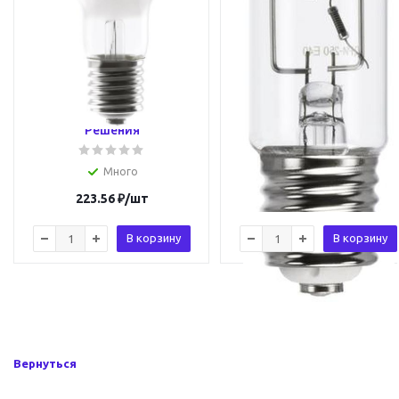
Лампа дуговая
Лампа газоразрядная
вольфрамовая прямого
металлогалогенная ДРИ
включения ДРВ 160 E27
250 E40 St Световые
St 04358 Световые
Решения 22110
Решения
Много
Много
223.56
₽
/шт
748.83
₽
/шт
В корзину
В корзину
Вернуться