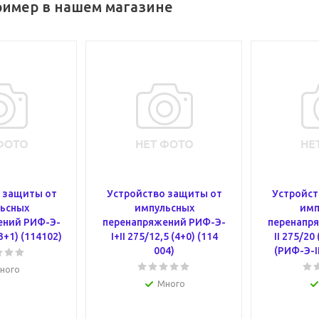
ример в нашем магазине
 защиты от
Устройство защиты от
Устройст
ьсных
импульсных
имп
ений РИФ-Э-
перенапряжений РИФ-Э-
перенапр
(3+1) (114102)
I+II 275/12,5 (4+0) (114
II 275/20
004)
(РИФ-Э-II
ного
Много