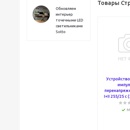
Товары Ст
Обновляем
интерьер
точечными LED
светильниками
Sotto
Устройство
импул
перенапряж
I+II 255/25 с 
М