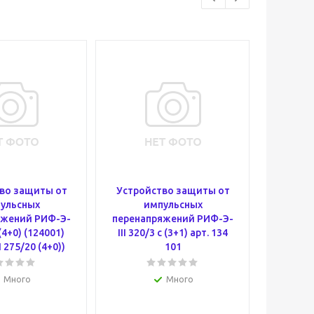
во защиты от
Устройство защиты от
Разр
ульсных
импульсных
искров
яжений РИФ-Э-
перенапряжений РИФ-Э-
УХЛ1/0
 (4+0) (124001)
III 320/3 с (3+1) арт. 134
 275/20 (4+0))
101
Много
Много