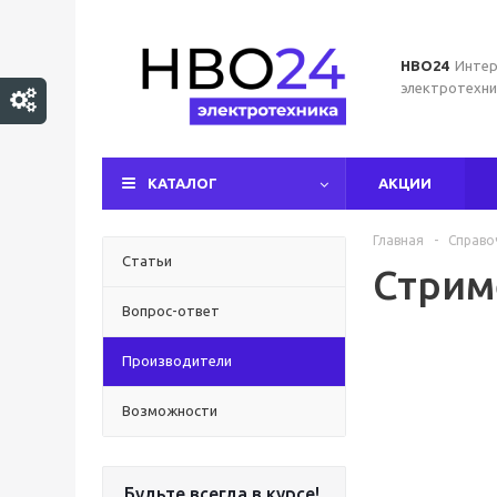
НВО24
Интер
электротехни
КАТАЛОГ
АКЦИИ
Главная
-
Справо
Статьи
Стрим
Вопрос-ответ
Производители
Возможности
Будьте всегда в курсе!