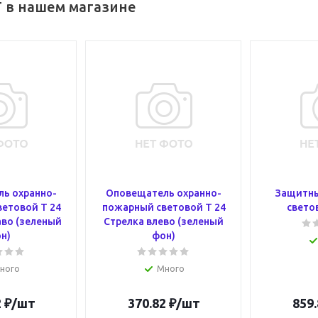
T в нашем магазине
ь охранно-
Оповещатель охранно-
Защитны
етовой Т 24
пожарный световой Т 24
свето
аво (зеленый
Стрелка влево (зеленый
н)
фон)
ного
Много
2
₽
/шт
370.82
₽
/шт
859.