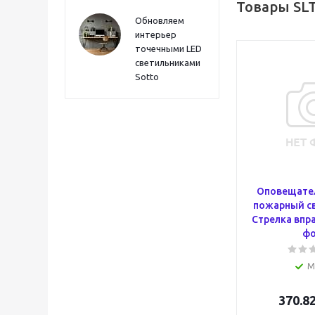
Товары SL
Обновляем
интерьер
точечными LED
светильниками
Sotto
Оповещател
пожарный св
Стрелка впр
фо
М
370.8