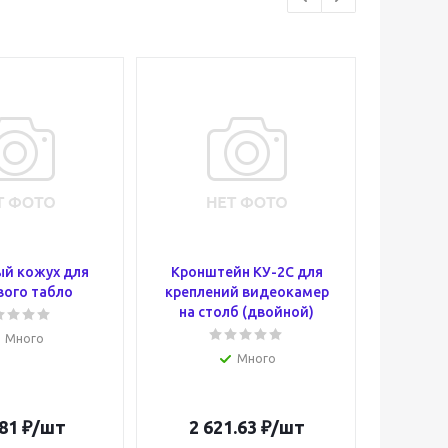
й кожух для
Кронштейн КУ-2С для
Оповещ
вого табло
креплений видеокамер
пожа
на столб (двойной)
Топаз 
входи
Много
Много
81
₽
/шт
2 621.63
₽
/шт
32