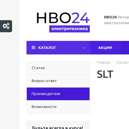
НВО24
Интер
электротехни
КАТАЛОГ
АКЦИИ
Главная
-
Справо
Статьи
SLT
Вопрос-ответ
Производители
Возможности
Будьте всегда в курсе!