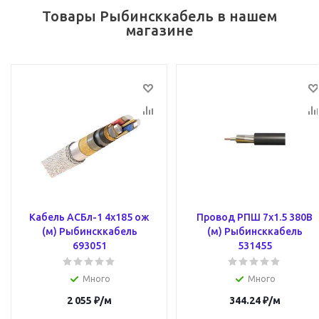
Товары Рыбинсккабель в нашем
магазине
Кабель АСБл-1 4х185 ож
Провод РПШ 7х1.5 380В
(м) Рыбинсккабель
(м) Рыбинсккабель
693051
531455
Много
Много
2 055
₽
/м
344.24
₽
/м