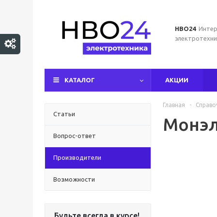
НВО24
Интер
электротехни
КАТАЛОГ
АКЦИИ
Главная
-
Справо
Статьи
Монэ
Вопрос-ответ
Производители
Возможности
Будьте всегда в курсе!