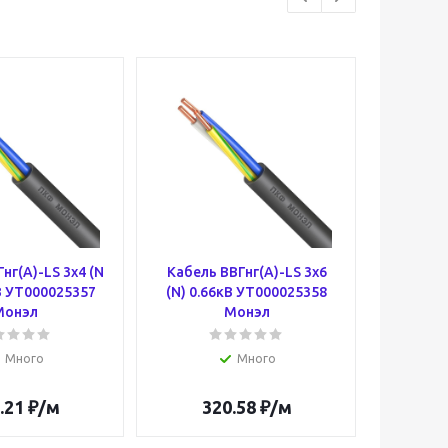
нг(А)-LS 3х4 (N
Кабель ВВГнг(А)-LS 3х6
Кабель
В УТ000025357
(N) 0.66кВ УТ000025358
(N) 0
Монэл
Монэл
200
Много
Много
.21
₽
/м
320.58
₽
/м
57 