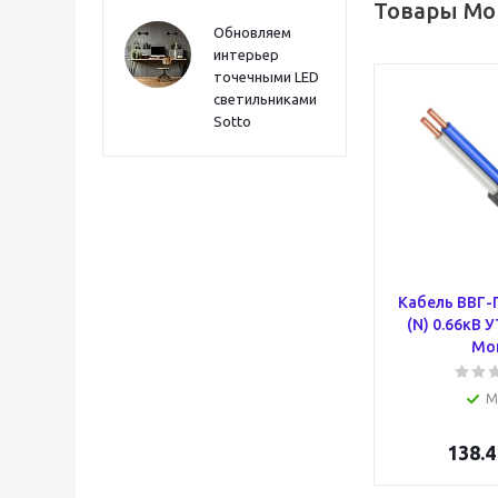
Товары Мо
Обновляем
интерьер
точечными LED
светильниками
Sotto
Кабель ВВГ-П
(N) 0.66кВ 
Мо
М
138.4