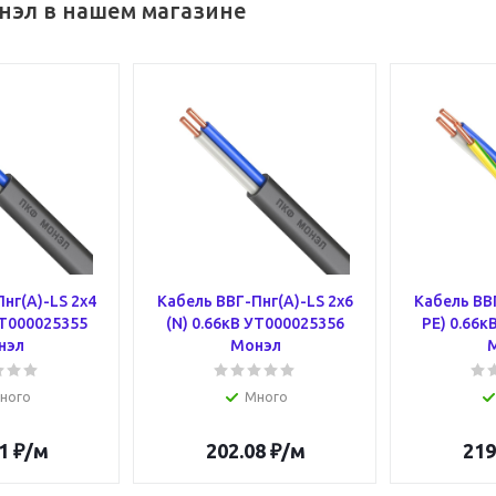
нэл в нашем магазине
нг(А)-LS 2х4
Кабель ВВГ-Пнг(А)-LS 2х6
Кабель ВВГ
УТ000025355
(N) 0.66кВ УТ000025356
PE) 0.66к
нэл
Монэл
ного
Много
1
₽
/м
202.08
₽
/м
219