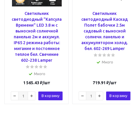
Светильник
Светильник
светодиодный "Капсула
светодиодный Каскад
Времени" LED 3.8 м с
Полет бабочки 2.5м
выносной солнечной
садовый с выносной
панелью 2м и аккумул.
солнечн. панелью и
IP65 2 режима работы:
аккумулятором холод.
мигание и постоянное
бел. 602-269 Lamper
теплое бел. Свечение
602-238 Lamper
Много
Много
1 565.43
₽
/шт
719.91
₽
/шт
В корзину
В корзину