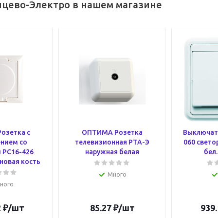
нцево-Электро в нашем магазине
озетка с
ОПТИМА Розетка
Выключате
нием со
телевизионная РТА-Э
060 светор
 РС16-426
наружная белая
бел.
новая кость
Много
ного
2
₽
/шт
85.27
₽
/шт
939.