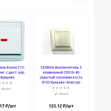
ль Бэлла С12-
СЕЛЕНА Выключатель 3
СЕЛ
ег. с дист. упр.
клавишный С0510-40
телевиз
 Кунцево
скрытый слоновая кость
скрытая
8153 Кунцево-Электро
8150 К
Много
Много
17
₽
/шт
125.12
₽
/шт
12