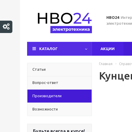
НВО24
Интер
электротехни
КАТАЛОГ
АКЦИИ
Главная
-
Справо
Статьи
Кунце
Вопрос-ответ
Производители
Возможности
Будьте всегда в курсе!