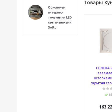
Товары Ку
Обновляем
интерьер
точечными LED
светильниками
Sotto
СЕЛЕНА Р
заземле
шторками
скрытая сло
М
163.2