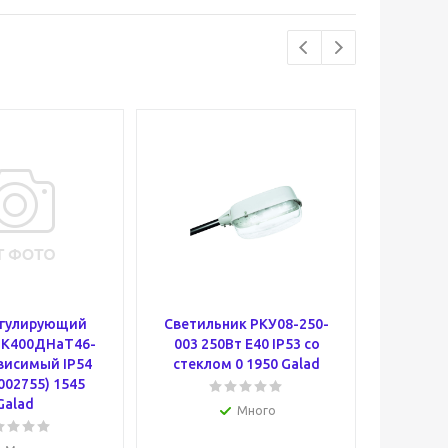
егулирующий
Светильник РКУ08-250-
Стекл
1К400ДНаТ46-
003 250Вт E40 IP53 со
Капл
висимый IP54
стеклом 0 1950 Galad
002755) 1545
Galad
Много