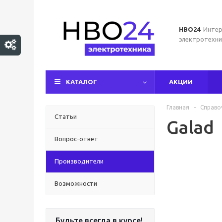
НВО24
Интер
электротехни
КАТАЛОГ
АКЦИИ
Главная
-
Справо
Статьи
Galad
Вопрос-ответ
Производители
Возможности
Будьте всегда в курсе!