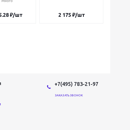
Много
5.28
₽
/шт
2 175
₽
/шт
1 2
+7(495) 783-21-97
Я
ЗАКАЗАТЬ ЗВОНОК
и