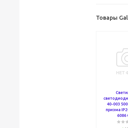
Товары Gal
Свети
светодиодн
40-003 50
призма IP2
6086 