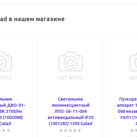
ad в нашем магазине
льник
Светильник
Пускор
ый ДВО-01-
люминесцентный
аппарат 
00К 3700Лм
ЛПО-56-11-004
008 неза
0 (1002088)
антивандальный IP20
УХЛ1 (1
Galad
(1001282) 1595 Galad