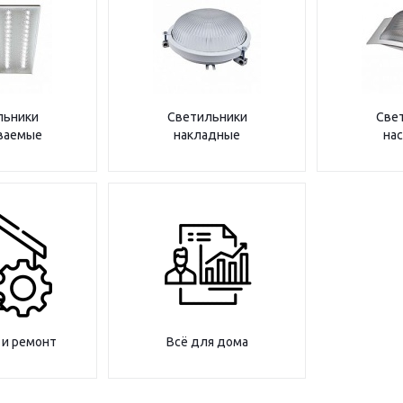
льники
Светильники
Све
ваемые
накладные
на
 и ремонт
Всё для дома