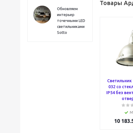
Товары Ард
Обновляем
интерьер
точечными LED
светильниками
Sotto
Светильник 
032 со стек
IP54 без ве
отве
М
10 183.