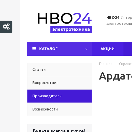
НВО24
Интер
электротехни
КАТАЛОГ
АКЦИИ
Главная
-
Справо
Статьи
Ардат
Вопрос-ответ
Производители
Возможности
Будьте всегда в курсе!