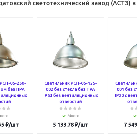
атовский светотехнический завод (АСТЗ) в
РСП-05-250-
Светильник РСП-05-125-
Светильни
лом без ПРА
002 без стекла без ПРА
001 без с
нтиляционных
IP53 без вентиляционных
IP20 с ве
рстий
отверстий
отв
ного
Много
55
₽
/шт
5 133.78
₽
/шт
7 549