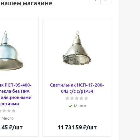
 нашем магазине
к РСП-05-400-
Светильник НСП-17-200-
Свети
текла без ПРА
042 с/с с/р IP54
2х14-0
нтиляционными
ерстиями
Много
Много
.45
₽
/шт
11 731.59
₽
/шт
10 