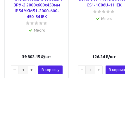
ВРУ-2 2000х600х450мм
CS1-1C06U-11 IEK
IP54 YKM51-2000-600-
450-54 IEK
Много
Много
39 802.15
₽
/шт
126.24
₽
/шт
В корзину
В корзину