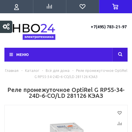
+7(495) 783-21-97
МЕНЮ
Главная
-
Каталог
-
Всё для дома
-
Реле промежуточное OptiRel
G RP55-34-24D-6-CO/LD 281126 КЭАЗ
Реле промежуточное OptiRel G RP55-34-
24D-6-CO/LD 281126 КЭАЗ