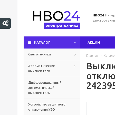
НВО24
Интер
электротехни
КАТАЛОГ
АКЦИИ
Светотехника
Главная
-
Катало
Выклю
Автоматические
выключатели
отключ
24239
Дифференциальный
автоматический
выключатель
Устройство защитного
отключения УЗО