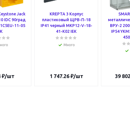
eystone Jack
KREPTA 3 Корпус
SMAR
10 IDC 90град
пластиковый ЩРВ-П-18
металличе
1C5EU-11-05
IP41 черный MKP12-V-18-
ВРУ-2 20
EK
41-K02 IEK
IP54 YKM
450
ного
Много
4
₽
/шт
1 747.26
₽
/шт
39 802