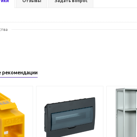
тики
Отзывы
Задать вопрос
ства
е рекомендации