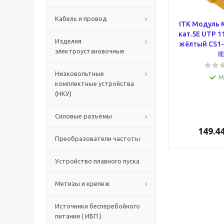
Кабель и провод
ITK Модуль K
кат.5E UTP 1
Изделия
жёлтый CS1-
электроустановочные
I
Низковольтные
М
комплектные устройства
(НКУ)
Силовые разъёмы
149.4
Преобразователи частоты
Устройство плавного пуска
Метизы и крепеж
Источники бесперебойного
питания ( ИБП )