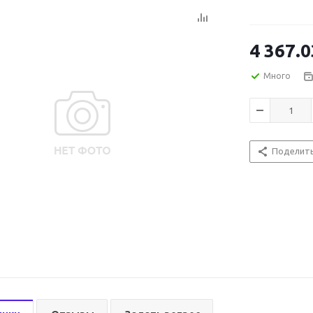
4 367.0
Много
Поделит