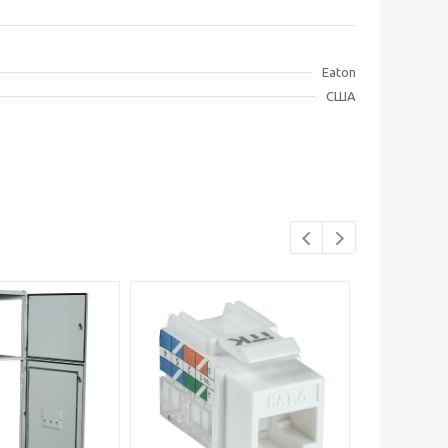
Eaton
США