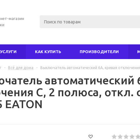
нет-магазин
ки
УСЛУГИ
КАК КУПИТЬ
ПРОИЗВОДИТЕЛИ
г
-
Всё для дома
-
Выключатель автоматический 6А, кривая отключения 
чатель автоматический 6
ения С, 2 полюса, откл. 
5 EATON