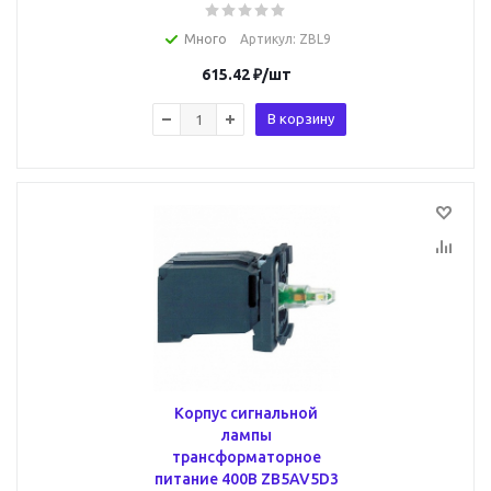
Много
Артикул
: ZBL9
615.42
₽
/шт
В корзину
Корпус сигнальной
лампы
трансформаторное
питание 400В ZB5AV5D3