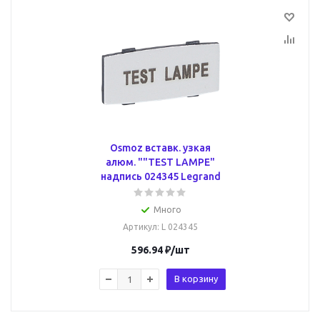
Osmoz вставк. узкая
алюм. ""TEST LAMPE"
надпись 024345 Legrand
Много
Артикул
: L 024345
596.94
₽
/шт
В корзину