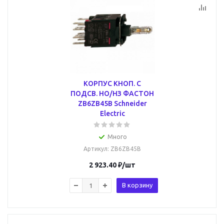
КОРПУС КНОП. С
ПОДСВ. НО/НЗ ФАСТОН
ZB6ZB45B Schneider
Electric
Много
Артикул
: ZB6ZB45B
2 923.40
₽
/шт
В корзину