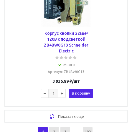
Корпус кнопки 22мм²
120В с подсветкой
ZB4BW0G13 Schneider
Electric
Много
Артикул
: ZB4BW0G13
3 936.89
₽
/шт
В корзину
Показать еще
1
2
3
102