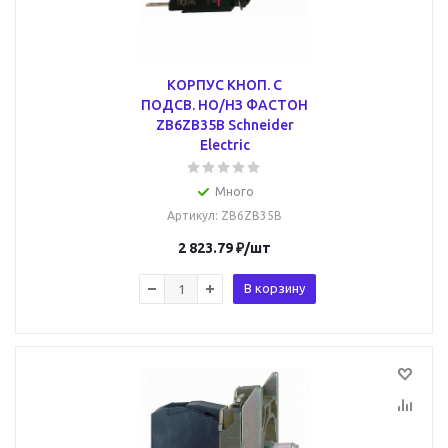
КОРПУС КНОП. С
ПОДСВ. НО/НЗ ФАСТОН
ZB6ZB35B Schneider
Electric
Много
Артикул
: ZB6ZB35B
2 823.79
₽
/шт
В корзину