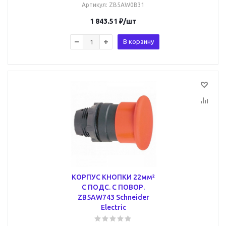
Артикул
: ZB5AW0B31
1 843.51
₽
/шт
В корзину
КОРПУС КНОПКИ 22мм²
С ПОДС. С ПОВОР.
ZB5AW743 Schneider
Electric