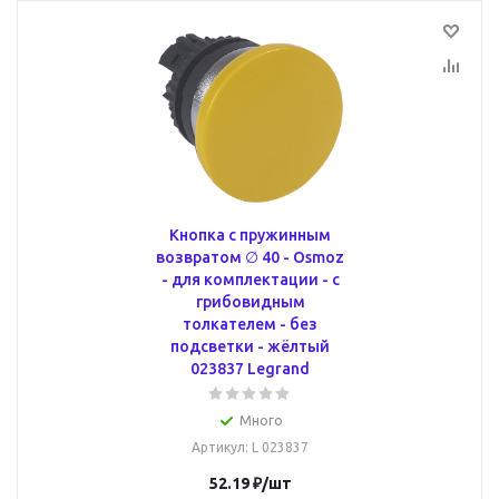
Кнопка с пружинным
возвратом ∅ 40 - Osmoz
- для комплектации - с
грибовидным
толкателем - без
подсветки - жёлтый
023837 Legrand
Много
Артикул
: L 023837
52.19
₽
/шт