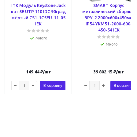
ITK Модуль Keystone Jack
SMART Корпус
кат.5E UTP 110 IDC 90град
металлический сборный
жёлтый CS1-1C5EU-11-05
ВРУ-2 2000х600х450мм
IEK
IP54 YKM51-2000-600-
450-54 IEK
Много
Много
149.44
₽
/шт
39 802.15
₽
/шт
В корзину
В корзину