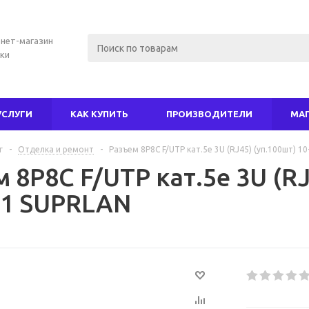
нет-магазин
ки
УСЛУГИ
КАК КУПИТЬ
ПРОИЗВОДИТЕЛИ
МА
г
-
Отделка и ремонт
-
Разъем 8P8C F/UTP кат.5е 3U (RJ45) (уп.100шт) 1
 8P8C F/UTP кат.5е 3U (RJ
01 SUPRLAN