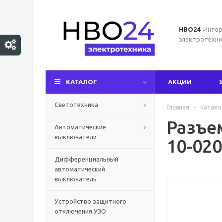
НВО24
Интер
электротехни
КАТАЛОГ
АКЦИИ
Светотехника
Главная
-
Катало
Разъем
Автоматические
выключатели
10-02
Дифференциальный
автоматический
выключатель
Устройство защитного
отключения УЗО