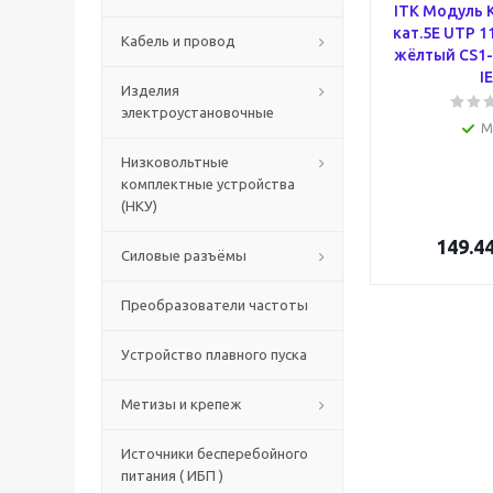
ITK Модуль K
кат.5E UTP 1
Кабель и провод
жёлтый CS1-
I
Изделия
электроустановочные
М
Низковольтные
комплектные устройства
(НКУ)
149.4
Силовые разъёмы
Преобразователи частоты
Устройство плавного пуска
Метизы и крепеж
Источники бесперебойного
питания ( ИБП )