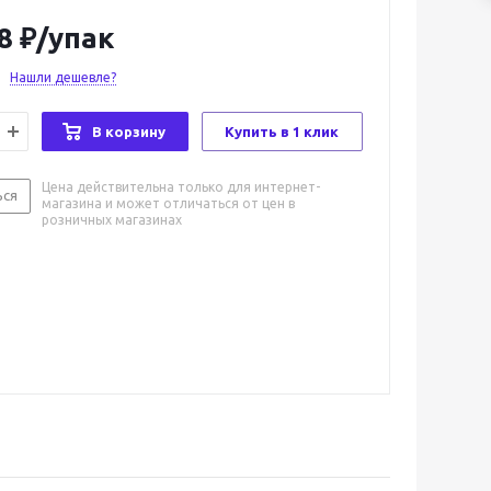
8
₽
/упак
Нашли дешевле?
В корзину
Купить в 1 клик
Цена действительна только для интернет-
ься
магазина и может отличаться от цен в
розничных магазинах