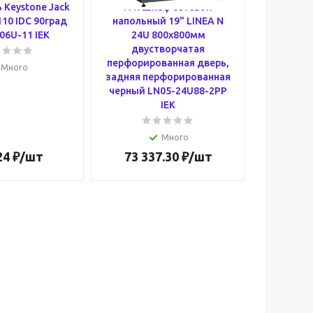
 Keystone Jack
ITK Шкаф сетевой
110 IDC 90град
напольный 19" LINEA N
дополни
06U-11 IEK
24U 800х800мм
КМ 1Н
двустворчатая
MKK00
перфорированная дверь,
Много
задняя перфорированная
черный LN05-24U88-2PP
IEK
Много
24
₽
/шт
73 337.30
₽
/шт
1 21