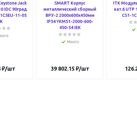
eystone Jack
SMART Корпус
ITK Модуль
10 IDC 90град
металлический сборный
кат.6 UTP 
1C5EU-11-05
ВРУ-2 2000х600х450мм
CS1-1C
EK
IP54 YKM51-2000-600-
450-54 IEK
ного
Много
4
₽
/шт
39 802.15
₽
/шт
126.