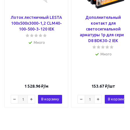
Лоток лестничный LESTA
Дополнительный
100х500х3000-1,2 CLM40-
контакт для
100-500-3-120 IEK
светосигнальной
арматуры 1р для серии
D8 BDK30-2 IEK
Много
Много
1 528.96
₽
/м
153.67
₽
/шт
В корзину
В корзину