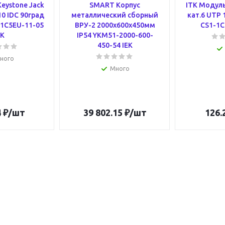
eystone Jack
SMART Корпус
ITK Модуль
10 IDC 90град
металлический сборный
кат.6 UTP 
1C5EU-11-05
ВРУ-2 2000х600х450мм
CS1-1C
EK
IP54 YKM51-2000-600-
450-54 IEK
ного
Много
4
₽
/шт
39 802.15
₽
/шт
126.