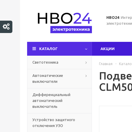
НВО24
Интер
электротехни
КАТАЛОГ
АКЦИИ
Светотехника
Главная
-
Катало
Подве
Автоматические
выключатели
CLM50
Дифференциальный
автоматический
выключатель
Устройство защитного
отключения УЗО