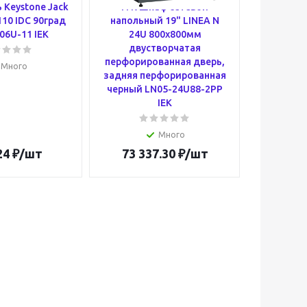
 Keystone Jack
ITK Шкаф сетевой
ITK 
110 IDC 90град
напольный 19" LINEA N
комм
06U-11 IEK
24U 800х800мм
соедин
двустворчатая
(патч-ко
перфорированная дверь,
(OM2), 
Много
задняя перфорированная
(Duplex)
черный LN05-24U88-2PP
SCU-
IEK
Много
24
₽
/шт
73 337.30
₽
/шт
4 88