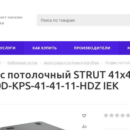
нет-магазин
ки
УСЛУГИ
КАК КУПИТЬ
ПРОИЗВОДИТЕЛИ
г
-
Кабельные лотки
-
Аксессуары к лоткам и коробам
-
Подвес потол
с потолочный STRUT 41х4
D-KPS-41-41-11-HDZ IEK