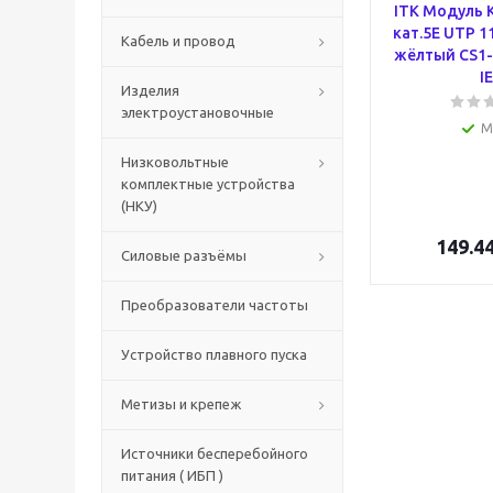
ITK Модуль K
кат.5E UTP 1
Кабель и провод
жёлтый CS1-
I
Изделия
электроустановочные
М
Низковольтные
комплектные устройства
(НКУ)
149.4
Силовые разъёмы
Преобразователи частоты
Устройство плавного пуска
Метизы и крепеж
Источники бесперебойного
питания ( ИБП )