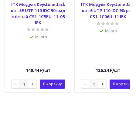
ITK Модуль Keystone Jack
ITK Модуль Keystone Jack
кат.5E UTP 110 IDC 90град
кат.6 UTP 110 IDC 90град
жёлтый CS1-1C5EU-11-05
CS1-1C06U-11 IEK
IEK
Много
Много
149.44
₽
/шт
126.24
₽
/шт
В корзину
В корзину