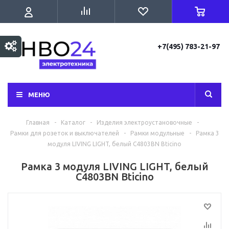
+7(495) 783-21-97
МЕНЮ
Главная
-
Каталог
-
Изделия электроустановочные
-
Рамки для розеток и выключателей
-
Рамки модульные
-
Рамка 3
модуля LIVING LIGHT, белый C4803BN Bticino
Рамка 3 модуля LIVING LIGHT, белый
C4803BN Bticino