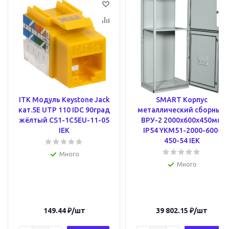
ITK Модуль Keystone Jack
SMART Корпус
кат.5E UTP 110 IDC 90град
металлический сборный
жёлтый CS1-1C5EU-11-05
ВРУ-2 2000х600х450мм
IEK
IP54 YKM51-2000-600-
450-54 IEK
Много
Много
149.44
₽
/шт
39 802.15
₽
/шт