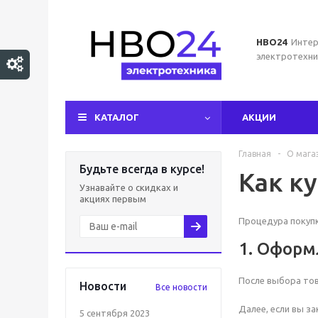
НВО24
Интер
электротехни
КАТАЛОГ
АКЦИИ
Главная
-
О мага
Будьте всегда в курсе!
Как к
Узнавайте о скидках и
акциях первым
Процедура покупк
1. Оформ
После выбора то
Новости
Все новости
Далее, если вы з
5 сентября 2023