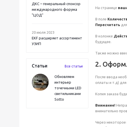
ДКС – генеральный спонсор
На странице
ваша
международного форума
"ЦОД"
В поле
Количест
Пересчитать
для
20 июля 2023
В колонке
Дейст
EKF расширяет ассортимент
будущее.
УЗИП
Также можно ввес
2. Оформ
Статьи
Все статьи
Обновляем
После ввода необ
интерьер
оплаты и т.д) дл
точечными LED
светильниками
Копия заказа буде
Sotto
Внимание!
Непра
внимательно пров
Через некоторое 