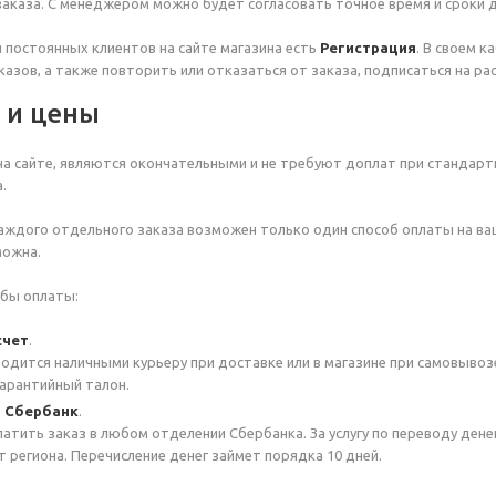
аказа. С менеджером можно будет согласовать точное время и сроки д
я постоянных клиентов на сайте магазина есть
Регистрация
. В своем 
казов, а также повторить или отказаться от заказа, подписаться на ра
а и цены
на сайте, являются окончательными и не требуют доплат при стандартн
.
аждого отдельного заказа возможен только один способ оплаты на ва
можна.
бы оплаты:
счет
.
одится наличными курьеру при доставке или в магазине при самовывоз
гарантийный талон.
з Сбербанк
.
атить заказ в любом отделении Сбербанка. За услугу по переводу денег 
т региона. Перечисление денег займет порядка 10 дней.