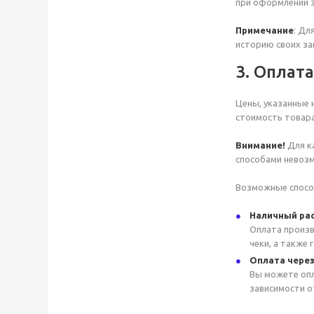
при оформлении з
Примечание
: Дл
историю своих за
3. Оплат
Цены, указанные 
стоимость товара
Внимание!
Для к
способами невоз
Возможные спосо
Наличный ра
Оплата произв
чеки, а также 
Оплата чере
Вы можете опл
зависимости о