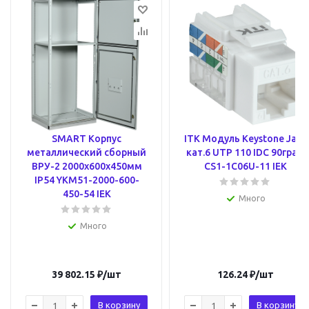
SMART Корпус
ITK Модуль Keystone Jack
металлический сборный
кат.6 UTP 110 IDC 90град
ВРУ-2 2000х600х450мм
CS1-1C06U-11 IEK
IP54 YKM51-2000-600-
450-54 IEK
Много
Много
39 802.15
₽
/шт
126.24
₽
/шт
В корзину
В корзину