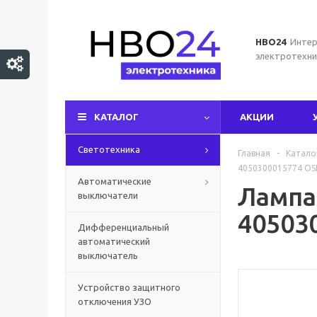
НВО24
Интер
электротехни
КАТАЛОГ
АКЦИИ
Светотехника
Главная
-
Катало
4050300015774 O
Автоматические
Лампа
выключатели
40503
Дифференциальный
автоматический
выключатель
Устройство защитного
отключения УЗО