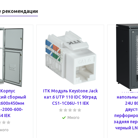
е рекомендации
Корпус
ITK Модуль Keystone Jack
ITK Шк
кий сборный
кат.6 UTP 110 IDC 90град
напольный
х600х450мм
CS1-1C06U-11 IEK
24U 8
-2000-600-
двуст
4 IEK
перфориро
Много
задняя пе
черный LN
ного