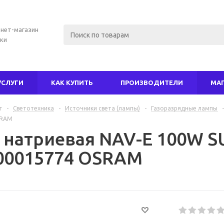
нет-магазин
ки
УСЛУГИ
КАК КУПИТЬ
ПРОИЗВОДИТЕЛИ
МА
г
-
Светотехника
-
Источники света (лампы)
-
Газоразрядные лампы
-
SRAM
 натриевая NAV-E 100W SU
00015774 OSRAM