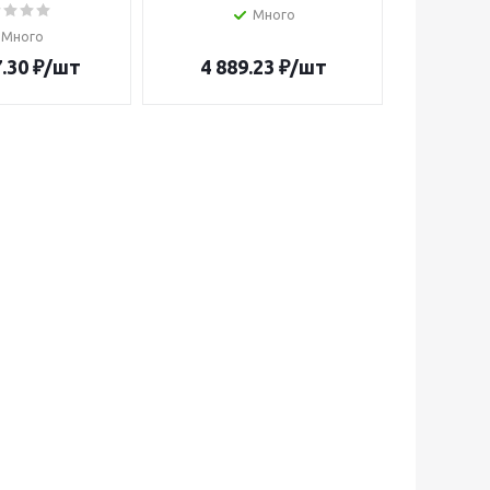
Много
Много
.30
₽
/шт
4 889.23
₽
/шт
67 1