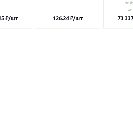
15
₽
/шт
126.24
₽
/шт
73 337