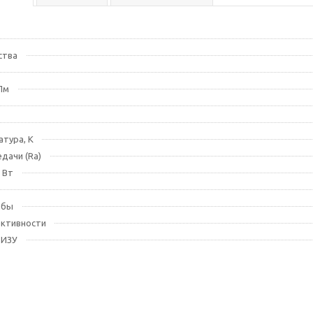
ства
Лм
тура, К
дачи (Ra)
 Вт
лбы
ективности
 ИЗУ