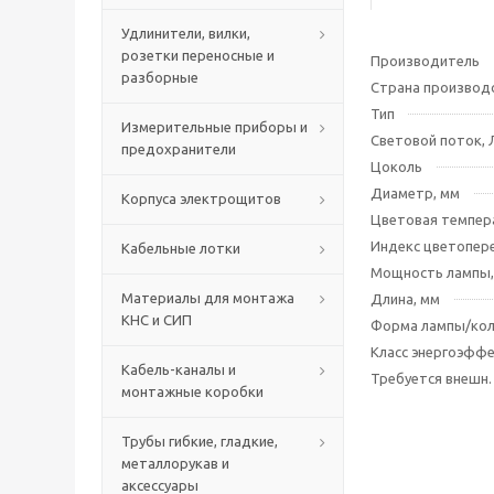
Удлинители, вилки,
розетки переносные и
Производитель
разборные
Страна производ
Тип
Измерительные приборы и
Световой поток, 
предохранители
Цоколь
Диаметр, мм
Корпуса электрощитов
Цветовая темпера
Индекс цветопере
Кабельные лотки
Мощность лампы,
Материалы для монтажа
Длина, мм
КНС и СИП
Форма лампы/ко
Класс энергоэфф
Кабель-каналы и
Требуется внешн.
монтажные коробки
Трубы гибкие, гладкие,
металлорукав и
аксессуары