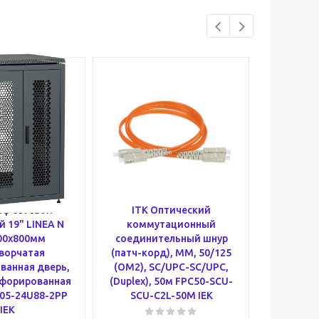
аф сетевой
ITK Оптический
Элект
 19" LINEA N
коммутационный
ас
00х800мм
соединительный шнур
трехфаз
ворчатая
(патч-корд), MM, 50/125
660В 15
ванная дверь,
(OM2), SC/UPC-SC/UPC,
1081 DR
рфорированная
(Duplex), 50м FPC50-SCU-
015
05-24U88-2PP
SCU-C2L-50M IEK
IEK