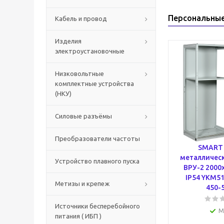
Персональны
Кабель и провод
Изделия
электроустановочные
Низковольтные
комплектные устройства
(НКУ)
Силовые разъёмы
Преобразователи частоты
SMART 
металличес
Устройство плавного пуска
ВРУ-2 2000
IP54 YKM51
Метизы и крепеж
450-5
Источники бесперебойного
М
питания ( ИБП )