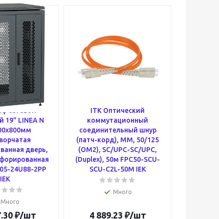
аф сетевой
ITK Оптический
Элект
 19" LINEA N
коммутационный
ас
00х800мм
соединительный шнур
трехфаз
ворчатая
(патч-корд), MM, 50/125
660В 15
ванная дверь,
(OM2), SC/UPC-SC/UPC,
1081 DR
рфорированная
(Duplex), 50м FPC50-SCU-
015
05-24U88-2PP
SCU-C2L-50M IEK
IEK
Много
Много
.30
₽
/шт
4 889.23
₽
/шт
67 1