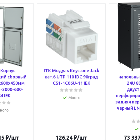
Корпус
ITK Модуль Keystone Jack
ITK Шк
кий сборный
кат.6 UTP 110 IDC 90град
напольный
х600х450мм
CS1-1C06U-11 IEK
24U 8
-2000-600-
двуст
4 IEK
перфориро
Много
задняя пе
черный LN
ного
15
₽
/шт
126.24
₽
/шт
73 337