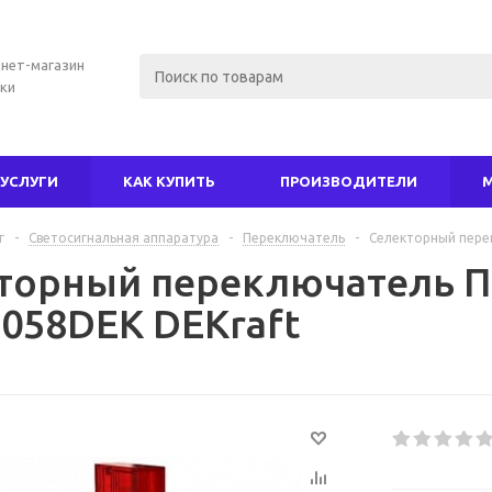
нет-магазин
ки
УСЛУГИ
КАК КУПИТЬ
ПРОИЗВОДИТЕЛИ
г
-
Светосигнальная аппаратура
-
Переключатель
-
Селекторный перек
торный переключатель ПЕ
5058DEK DEKraft