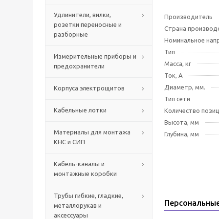
Удлинители, вилки,
Производитель
розетки переносные и
Страна производ
разборные
Номинальное напр
Тип
Измерительные приборы и
Масса, кг
предохранители
Ток, А
Диаметр, мм.
Корпуса электрощитов
Тип сети
Кабельные лотки
Количество пози
Высота, мм
Материалы для монтажа
Глубина, мм
КНС и СИП
Кабель-каналы и
монтажные коробки
Трубы гибкие, гладкие,
Персональны
металлорукав и
аксессуары