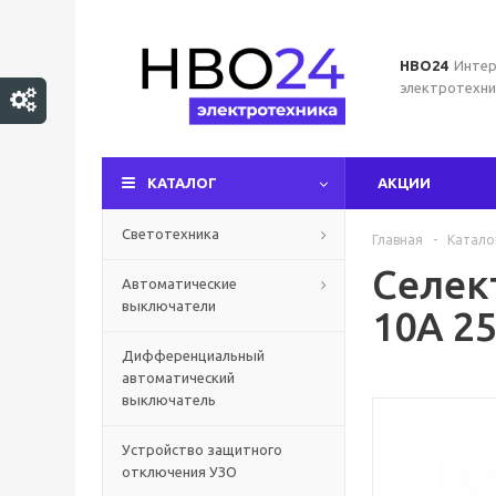
НВО24
Интер
электротехни
КАТАЛОГ
АКЦИИ
Светотехника
Главная
-
Катало
Селек
Автоматические
выключатели
10А 2
Дифференциальный
автоматический
выключатель
Устройство защитного
отключения УЗО