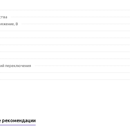
ства
яжение, В
ций переключения
е рекомендации