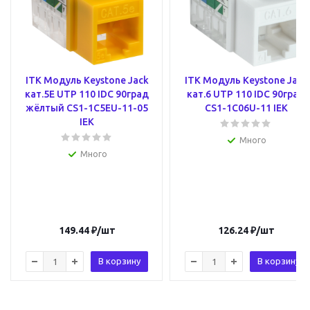
ITK Модуль Keystone Jack
ITK Модуль Keystone Jack
кат.5E UTP 110 IDC 90град
кат.6 UTP 110 IDC 90град
жёлтый CS1-1C5EU-11-05
CS1-1C06U-11 IEK
IEK
Много
Много
149.44
₽
/шт
126.24
₽
/шт
В корзину
В корзину