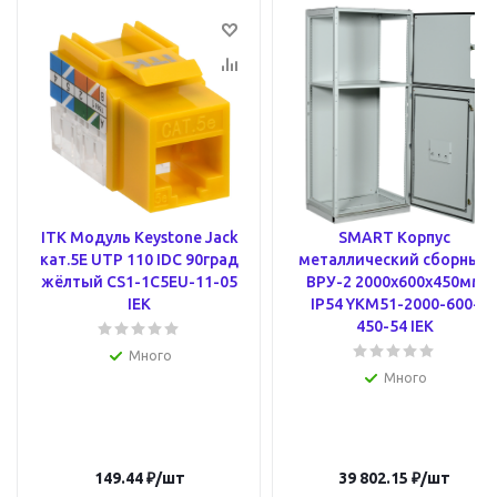
ITK Модуль Keystone Jack
SMART Корпус
кат.5E UTP 110 IDC 90град
металлический сборный
жёлтый CS1-1C5EU-11-05
ВРУ-2 2000х600х450мм
IEK
IP54 YKM51-2000-600-
450-54 IEK
Много
Много
149.44
₽
/шт
39 802.15
₽
/шт