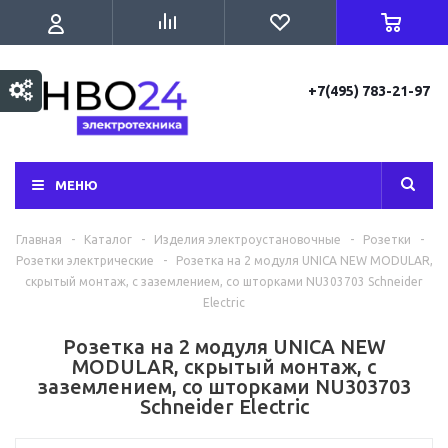
+7(495) 783-21-97
МЕНЮ
Главная
-
Каталог
-
Изделия электроустановочные
-
Розетки
-
Розетки электрические
-
Розетка на 2 модуля UNICA NEW MODULAR,
скрытый монтаж, с заземлением, со шторками NU303703 Schneider
Electric
Розетка на 2 модуля UNICA NEW
MODULAR, скрытый монтаж, с
заземлением, со шторками NU303703
Schneider Electric